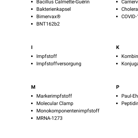
Bacillus Calmette-Guérin
Carrierv
Bakterienkapsel
Choler
Bimervax®
COVID-
BNT162b2
I
K
Impfstoff
Kombin
Impfstoffversorgung
Konjug
M
P
Markerimpfstoff
Paul-Ehr
Molecular Clamp
Peptidi
Monokomponentenimpfstoff
MRNA-1273