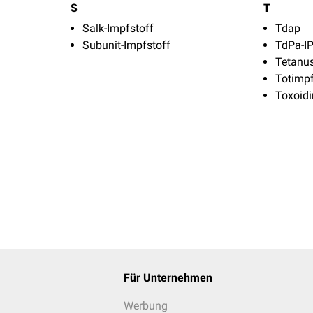
S
T
Salk-Impfstoff
Tdap
Subunit-Impfstoff
TdPa-I
Tetanu
Totimpf
Toxoidi
Für Unternehmen
Werbung