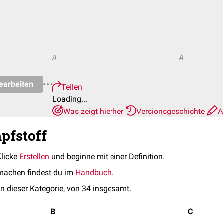
A
A
earbeiten
Teilen
Loading...
Was zeigt hierher
Versionsgeschichte
A
pfstoff
Klicke
Erstellen
und beginne mit einer Definition.
machen findest du im
Handbuch
.
in dieser Kategorie, von 34 insgesamt.
B
C