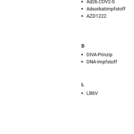
Ad26.COV2-S
Adsorbatimpfstoff
AZD1222
D
DIVA-Prinzip
DNA-Impfstoff
L
LB6V