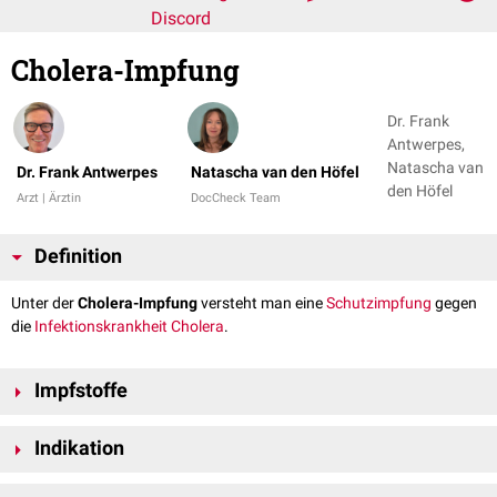
Discord
Cholera-Impfung
Dr. Frank
Antwerpes,
Natascha van
Dr. Frank Antwerpes
Natascha van den Höfel
den Höfel
Arzt | Ärztin
DocCheck Team
Definition
Unter der
Cholera-Impfung
versteht man eine
Schutzimpfung
gegen
die
Infektionskrankheit
Cholera
.
Impfstoffe
Es sind mehrere
monovalente
Impfstoffe verfügbar, die als
Indikation
Schluckimpfung
oral
gegeben werden.
®
Du­ko­ral
:
Totimpfstoff
Eine Cholera-Impfung kann ab einem Alter von 2 Jahren durchgeführt