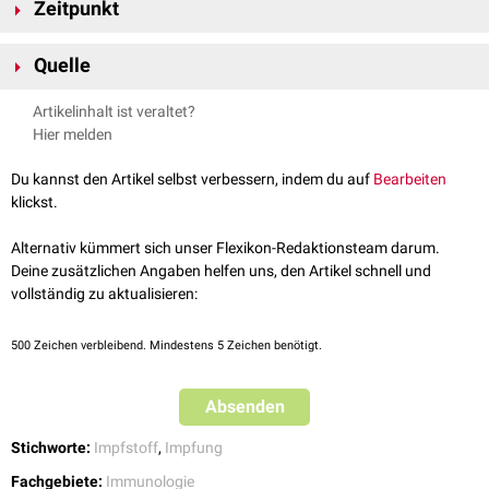
®
Va­x­cho­ra
Zeitpunkt
:
rekombinanter
Lebendimpfstoff
mit abgeschwächten
werden. Sie wird empfohlen bei
Erregern
Langzeitaufenthalt in einem
Endemiegebiet
unter schlechten
Die Impfung sollte mindestens 10 Tage vor Reisebeginn erfolgen.
hygienischen Bedingungen
Quelle
medizinischen Tätigkeiten in einem Endemiegebiet
TM,
Saluja T et al. An overview of Vaxchora
a live attenuated oral
Artikelinhalt ist veraltet?
cholera vaccine
[1]
. Human Vaccines & Immunotherapeutics.
Hier melden
Volume 16, 2020 - Issue 1.
Du kannst den Artikel selbst verbessern, indem du auf
Bearbeiten
klickst.
Alternativ kümmert sich unser Flexikon-Redaktionsteam darum.
Deine zusätzlichen Angaben helfen uns, den Artikel schnell und
vollständig zu aktualisieren:
500
Zeichen verbleibend. Mindestens 5 Zeichen benötigt.
Absenden
Stichworte:
Impfstoff
,
Impfung
Fachgebiete:
Immunologie