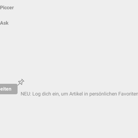
Piccer
Ask
eiten
NEU: Log dich ein, um Artikel in persönlichen Favorite