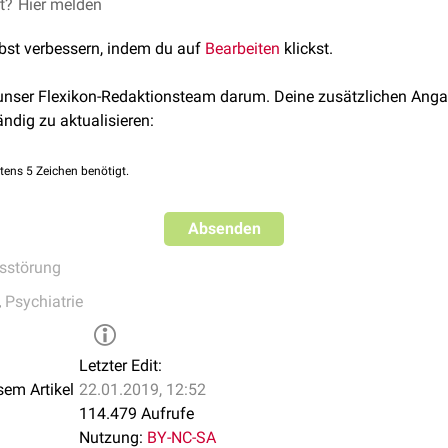
usstseinstrübung zählen u.a.
et?
Hier melden
Halluzinationen
,
Angst
und
Desor
trukturell klar erlebt, was zu Verwirrtheit im Denken und Hande
lbst verbessern, indem du auf
Bearbeiten
klickst.
önnen z.B. auftreten bei
 unser Flexikon-Redaktionsteam darum. Deine zusätzlichen Anga
ta
ändig zu aktualisieren:
n
und bestimmten Medikamenten
tens 5 Zeichen benötigt.
aumartiger Zustand)
Absenden
sstörung
,
Psychiatrie
Letzter Edit:
sem Artikel
22.01.2019, 12:52
114.479 Aufrufe
Nutzung:
BY-NC-SA