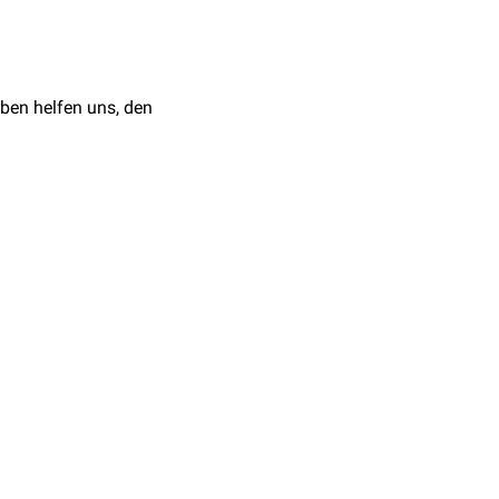
ientierungen
. Das
ln führen kann.
ben helfen uns, den