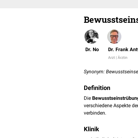
Bewusstsein
Dr. No
Dr. Frank An
Arzt | Ärztin
Synonym: Bewusstseinse
Definition
Die
Bewusstseinstrübun
verschiedene Aspekte de
verbinden.
Klinik