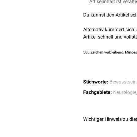
Zur Symptomatik der Bew
Artikelinhalt ist veralt
Gegenwärtige wird nicht s
Du kannst den Artikel se
Bewusstseinstrübungen k
Morbus Alzheimer
Alternativ kümmert sich
Schädel-Hirn-Trauma
Artikel schnell und vollst
Einnahme von
Droge
Delir
500
Zeichen verbleibend. Mindes
Oneiroid-Syndrom
(tr
Stichworte:
Bewusstsein
Fachgebiete:
Neurologie
Wichtiger Hinweis zu die