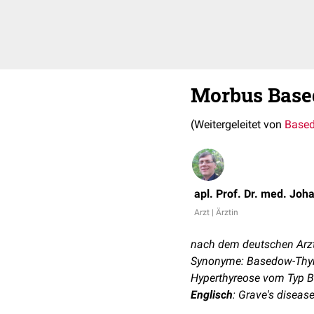
Morbus Bas
(Weitergeleitet von
Based
apl. Prof. Dr. med. Joh
Arzt | Ärztin
nach dem deutschen Arz
Synonyme: Basedow-Thyre
Hyperthyreose vom Typ 
Englisch
: Grave's diseas