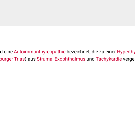
d eine
Autoimmunthyreopathie
bezeichnet, die zu einer
Hyperth
urger Trias
) aus
Struma
,
Exophthalmus
und
Tachykardie
verges