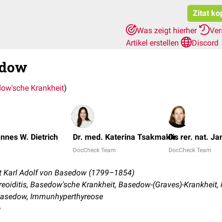
Zitat ko
Was zeigt hierher
Ver
Artikel erstellen
Discord
edow
ow'sche Krankheit
)
annes W. Dietrich
Dr. med. Katerina Tsakmaklis
Dr. rer. nat. Ja
DocCheck Team
DocCheck Team
t Karl Adolf von Basedow (1799–1854)
oiditis, Basedow'sche Krankheit, Basedow-(Graves)-Krankheit
Basedow, Immunhyperthyreose
e