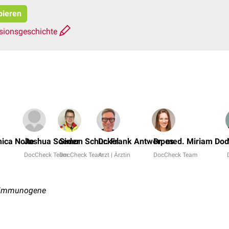
pieren
sionsgeschichte
nica Nolte
Joshua Soeder
Simon Schuckel
Dr. Frank Antwerpes
Dr. med. Miriam Do
DocCheck Team
DocCheck Team
Arzt | Ärztin
DocCheck Team
, immunogene