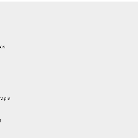
ias
rapie
t