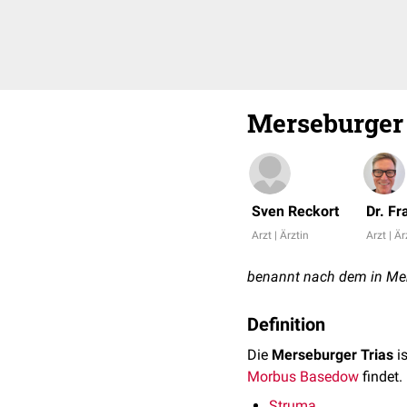
Merseburger 
Sven Reckort
Dr. F
Arzt | Ärztin
Arzt | Är
benannt nach dem in Mer
Definition
Die
Merseburger Trias
is
Morbus Basedow
findet.
Struma