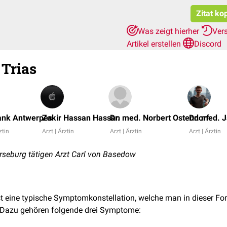
Zitat ko
Was zeigt hierher
Ver
Artikel erstellen
Discord
Trias
rank Antwerpes
Zakir Hassan Hassan
Dr. med. Norbert Ostendorf
Dr. med. J
ztin
Arzt | Ärztin
Arzt | Ärztin
Arzt | Ärztin
seburg tätigen Arzt Carl von Basedow
t eine typische Symptomkonstellation, welche man in dieser Fo
 Dazu gehören folgende drei Symptome: