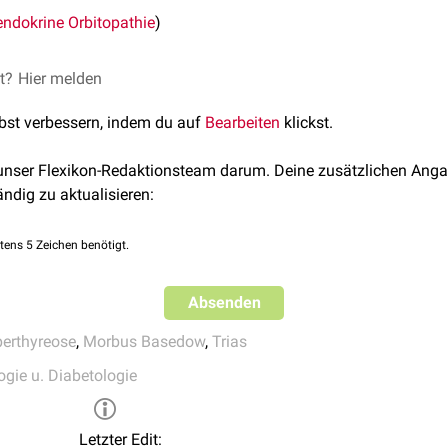
endokrine Orbitopathie
)
et?
Hier melden
lbst verbessern, indem du auf
Bearbeiten
klickst.
 unser Flexikon-Redaktionsteam darum. Deine zusätzlichen Anga
ändig zu aktualisieren:
tens 5 Zeichen benötigt.
Absenden
erthyreose
,
Morbus Basedow
,
Trias
ogie u. Diabetologie
Letzter Edit: