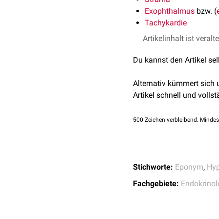
Exophthalmus
bzw. (
Tachykardie
Artikelinhalt ist veralt
Du kannst den Artikel se
Alternativ kümmert sich
Artikel schnell und vollst
500
Zeichen verbleibend. Mindes
Stichworte:
Eponym
,
Hyp
Fachgebiete:
Endokrinol