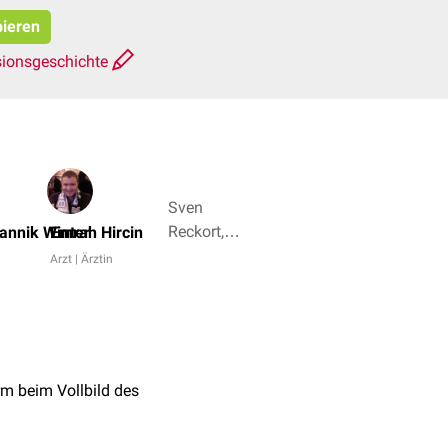
pieren
sionsgeschichte
Sven
Reckort,
annik Winter
Emrah Hircin
Dr. Frank
Arzt | Ärztin
Antwerpes
+ 4
rm beim Vollbild des