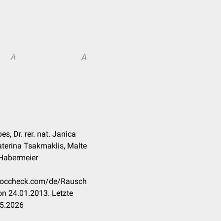
A
A
s, Dr. rer. nat. Janica
aterina Tsakmaklis, Malte
 Habermeier
n.doccheck.com/de/Rausch
n 24.01.2013. Letzte
05.2026