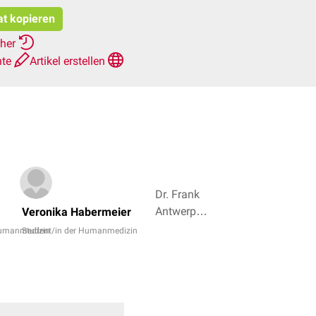
at kopieren
rher
hte
Artikel erstellen
Dr. Frank
Antwerpes,
Veronika Habermeier
Dr. rer. nat.
Humanmedizin
Student/in der Humanmedizin
Janica
Nolte + 3