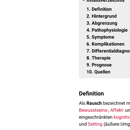
Inhaltsverzeichnis
1
Definition
2
Hintergrund
3
Abgrenzung
4
Pathophysiologie
5
Symptome
6
Komplikationen
7
Differentialdiagn
8
Therapie
9
Prognose
10
Quellen
Definition
Als
Rausch
bezeichnet m
Bewusstseins-
,
Affekt-
u
eingeschränkten
kogniti
und
Setting
(äußere Umge