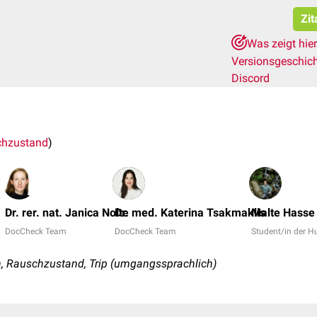
Zit
Was zeigt hie
Versionsgeschic
Discord
chzustand
)
Dr. rer. nat. Janica Nolte
Dr. med. Katerina Tsakmaklis
Malte Hasse
DocCheck Team
DocCheck Team
Student/in der 
 Rauschzustand, Trip (umgangssprachlich)