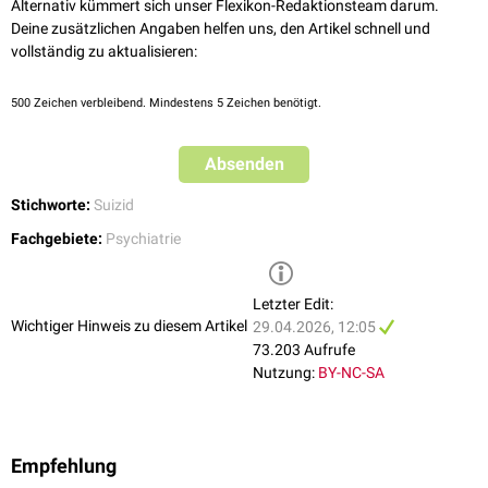
letztendlich zur Suizidalität führen kann.
Alternativ kümmert sich unser Flexikon-Redaktionsteam darum.
Deine zusätzlichen Angaben helfen uns, den Artikel schnell und
... nach Ringel
vollständig zu aktualisieren:
Auch bei Ringel spielen Kränkungen bei der Entwicklung der Suizidalität
eine Rolle. Kränkungen und auch Enttäuschungen führen nach Ringel im
500
Zeichen verbleibend. Mindestens 5 Zeichen benötigt.
Laufe der Zeit zu einem inneren Rückzug. Aggressionen gegenüber den
Mitmenschen werden reduziert und auf die eigene Person gerichtet, was
zum Suizid führen kann.
Absenden
Verhaltenstherapeutische Erklärungen
Stichworte:
Suizid
Kanfer entwickelt mit seinem
SORKC-Modell
eine
Fachgebiete:
Psychiatrie
verhaltenstherapeutische Erklärung.
Letzter Edit:
Wichtiger Hinweis zu diesem Artikel
29.04.2026, 12:05
73.203 Aufrufe
Nutzung:
BY-NC-SA
Empfehlung