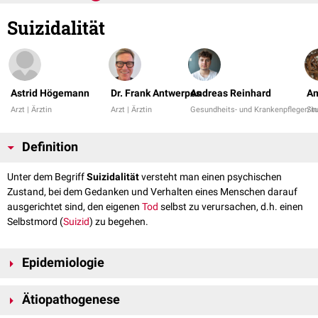
Suizidalität
Astrid Högemann
Dr. Frank Antwerpes
Andreas Reinhard
Am
Arzt | Ärztin
Arzt | Ärztin
Gesundheits- und Krankenpfleger/in
St
Definition
Unter dem Begriff
Suizidalität
versteht man einen psychischen
Zustand, bei dem Gedanken und Verhalten eines Menschen darauf
ausgerichtet sind, den eigenen
Tod
selbst zu verursachen, d.h. einen
Selbstmord (
Suizid
) zu begehen.
Epidemiologie
In den Industrienationen gehört der Suizid zu den zehn häufigsten
Ätiopathogenese
Todesursachen. Die Anzahl der erfolgreichen Suizide ist bei Männern
höher als bei Frauen.