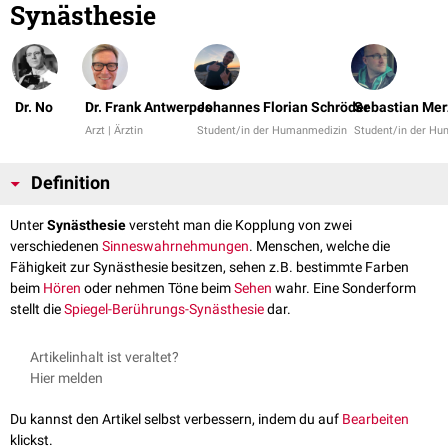
Synästhesie
Dr. No
Dr. Frank Antwerpes
Johannes Florian Schröder
Sebastian Mer
Arzt | Ärztin
Student/in der Humanmedizin
Student/in der H
Definition
Unter
Synästhesie
versteht man die Kopplung von zwei
verschiedenen
Sinneswahrnehmungen
. Menschen, welche die
Fähigkeit zur Synästhesie besitzen, sehen z.B. bestimmte Farben
beim
Hören
oder nehmen Töne beim
Sehen
wahr. Eine Sonderform
stellt die
Spiegel-Berührungs-Synästhesie
dar.
Artikelinhalt ist veraltet?
Hier melden
Du kannst den Artikel selbst verbessern, indem du auf
Bearbeiten
klickst.