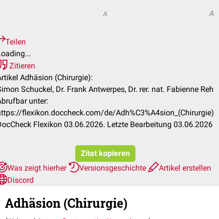
A
A
A
Teilen
oading...
Zitieren
rtikel Adhäsion (Chirurgie):
Simon Schuckel, Dr. Frank Antwerpes, Dr. rer. nat. Fabienne Reh
Abrufbar unter:
https://flexikon.doccheck.com/de/Adh%C3%A4sion_(Chirurgie)
DocCheck Flexikon 03.06.2026. Letzte Bearbeitung 03.06.2026
Zitat kopieren
Was zeigt hierher
Versionsgeschichte
Artikel erstellen
Discord
Adhäsion (Chirurgie)