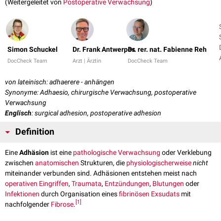
(Weitergeleitet von
Postoperative Verwachsung
)
Simon Schuckel
Dr. Frank Antwerpes
Dr. rer. nat. Fabienne Reh
DocCheck Team
Arzt | Ärztin
DocCheck Team
von lateinisch: adhaerere - anhängen
Synonyme: Adhaesio, chirurgische Verwachsung, postoperative
Verwachsung
Englisch
: surgical adhesion, postoperative adhesion
Definition
Eine
Adhäsion
ist eine
pathologische
Verwachsung
oder Verklebung
zwischen
anatomischen
Strukturen, die
physiologischerweise
nicht
miteinander verbunden sind. Adhäsionen entstehen meist nach
operativen Eingriffen
,
Traumata
,
Entzündungen
,
Blutungen
oder
Infektionen
durch Organisation eines
fibrinösen
Exsudats
mit
[
1
]
nachfolgender
Fibrose
.