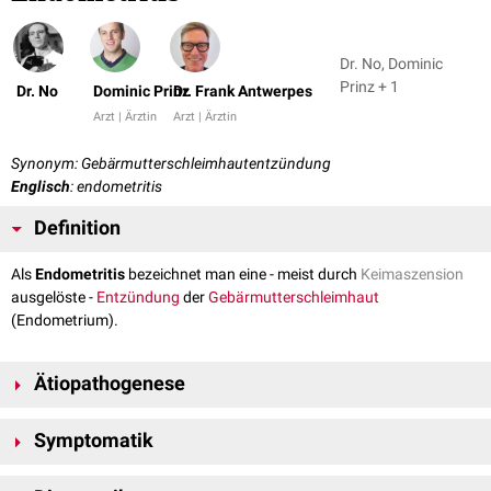
Dr. No, Dominic
Prinz + 1
Dr. No
Dominic Prinz
Dr. Frank Antwerpes
Arzt | Ärztin
Arzt | Ärztin
Synonym: Gebärmutterschleimhautentzündung
Englisch
: endometritis
Definition
Als
Endometritis
bezeichnet man eine - meist durch
Keimaszension
ausgelöste -
Entzündung
der
Gebärmutterschleimhaut
(Endometrium).
Ätiopathogenese
Durch die
anterograde
Aszension von Keimen kommt es zur Infektion
Symptomatik
des
Corpus uteri
mit nachfolgender Endometritis oder - bei
Mitbeteiligung des
Myometriums
- zur
Endomyometritis
.
Störungen der Blutung im Sinne von
Menorrhagie
,
Metrorrhagie
und