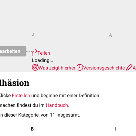
A
A
earbeiten
Teilen
Loading...
Was zeigt hierher
Versionsgeschichte
A
dhäsion
Klicke
Erstellen
und beginne mit einer Definition.
machen findest du im
Handbuch
.
in dieser Kategorie, von 11 insgesamt.
B
I