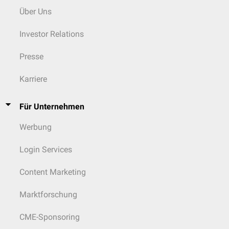
eingebracht, das
Über Uns
restliche Volumen (ca.
1 Liter) verbleibt im
Investor Relations
Peritoneum
; Icodextrin
wirkt als kolloidale
Lösung mit erhöhtem
Presse
onkotischem Druck
(
Hydroflotation
) und
Karriere
bildet eine Barriere im
gesamten Abdomen
Für Unternehmen
und Becken
Werbung
Oxidierte regenerierte
Becken
ORC wird in dünnen
Zellulose
(ORC)
Schichten an die
Login Services
gewünschten Stellen
appliziert; da ORC
Content Marketing
hämostatisch
wirkt,
muss bei der
Marktforschung
Applikation als
Adhäsionsbarriere
CME-Sponsoring
sichergestellt werden,
dass keine aktive