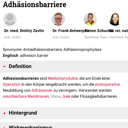
Adhäsionsbarriere
Dr. med. Dmitry Zavlin
Dr. Frank Antwerpes
Simon Schuckel
Dr. rer. na
Arzt | Ärztin
Arzt | Ärztin
DocCheck Team
DocCheck T
Synonyme: Antiadhäsionsbarriere, Adhäsionsprophylaxe
Englisch
: adhesion barrier
Definition
Adhäsionsbarrieren
sind
Medizinprodukte
, die am Ende einer
Operation
in den Körper eingebracht werden, um die
postoperative
Neubildung von
Adhäsionen
zu verringern. Verwendet werden
resorbierbare
Membranen
,
Vliese
,
Gele
oder Flüssigkeitsbarrieren.
Hintergrund
Adhäsionen entstehen als Folge einer überschießenden
Wundheilung
Wirkmechanismus