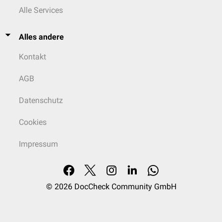
Blutung vorliegt
Alle Services
Gelförmige
Bauch, Becken
Hochviskoses
Alles andere
Hyaluronsäure
und
Uterus
Polysaccharid
-Gel
verbleibt an der
Kontakt
Applikationsstelle und
nimmt über Osmose
AGB
Gewebsflüssigkeit auf;
modifizierte Variante ist
Datenschutz
für den
hysteroskopischen
Cookies
Einsatz konzipiert
Impressum
© 2026
DocCheck Community GmbH