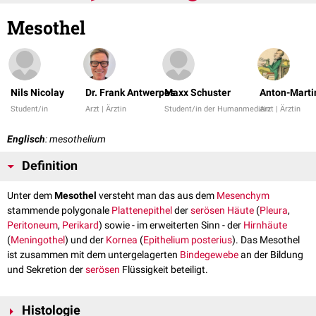
Mesothel
Nils Nicolay
Dr. Frank Antwerpes
Maxx Schuster
Anton-Martin
Student/in
Arzt | Ärztin
Student/in der Humanmedizin
Arzt | Ärztin
Englisch
: mesothelium
Definition
Unter dem
Mesothel
versteht man das aus dem
Mesenchym
stammende polygonale
Plattenepithel
der
serösen Häute
(
Pleura
,
Peritoneum
,
Perikard
) sowie - im erweiterten Sinn - der
Hirnhäute
(
Meningothel
) und der
Kornea
(
Epithelium posterius
). Das Mesothel
ist zusammen mit dem untergelagerten
Bindegewebe
an der Bildung
und Sekretion der
serösen
Flüssigkeit beteiligt.
Histologie