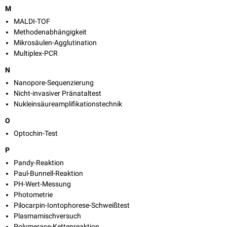
M
MALDI-TOF
Methodenabhängigkeit
Mikrosäulen-Agglutination
Multiplex-PCR
N
Nanopore-Sequenzierung
Nicht-invasiver Pränataltest
Nukleinsäureamplifikationstechnik
O
Optochin-Test
P
Pandy-Reaktion
Paul-Bunnell-Reaktion
PH-Wert-Messung
Photometrie
Pilocarpin-Iontophorese-Schweißtest
Plasmamischversuch
Polymerase-Kettenreaktion