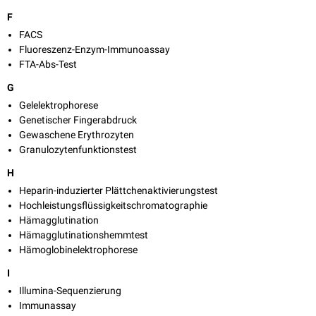
F
FACS
Fluoreszenz-Enzym-Immunoassay
FTA-Abs-Test
G
Gelelektrophorese
Genetischer Fingerabdruck
Gewaschene Erythrozyten
Granulozytenfunktionstest
H
Heparin-induzierter Plättchenaktivierungstest
Hochleistungsflüssigkeitschromatographie
Hämagglutination
Hämagglutinationshemmtest
Hämoglobinelektrophorese
I
Illumina-Sequenzierung
Immunassay