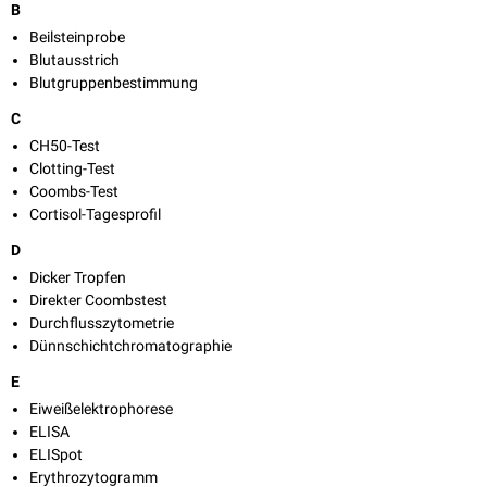
B
Beilsteinprobe
Blutausstrich
Blutgruppenbestimmung
C
CH50-Test
Clotting-Test
Coombs-Test
Cortisol-Tagesprofil
D
Dicker Tropfen
Direkter Coombstest
Durchflusszytometrie
Dünnschichtchromatographie
E
Eiweißelektrophorese
ELISA
ELISpot
Erythrozytogramm