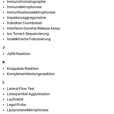
Immunchromatographie
Immunelektrophorese
Immunfixationselektrophorese
Impedanzaggregometrie
Indirekter Coombstest
Interferon-Gamma-Release Assay
Ion-Torrent-Sequenzierung
Isoelektrische Fokussierung
J
Jaffé-Reaktion
K
Koagulase-Reaktion
Komplementbindungsreaktion
L
Lateral-Flow-Test
Latexpartikel-Agglutination
Laufmittel
Legal-Probe
Lipoproteinelektrophorese