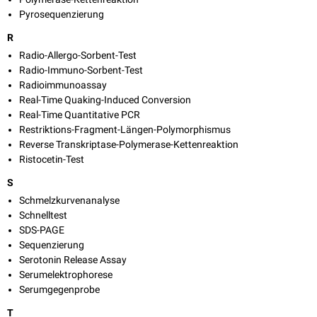
Pyrosequenzierung
R
Radio-Allergo-Sorbent-Test
Radio-Immuno-Sorbent-Test
Radioimmunoassay
Real-Time Quaking-Induced Conversion
Real-Time Quantitative PCR
Restriktions-Fragment-Längen-Polymorphismus
Reverse Transkriptase-Polymerase-Kettenreaktion
Ristocetin-Test
S
Schmelzkurvenanalyse
Schnelltest
SDS-PAGE
Sequenzierung
Serotonin Release Assay
Serumelektrophorese
Serumgegenprobe
T