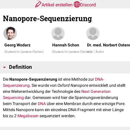
Artikel erstellen
Discord
Nanopore-Sequenzierung
Georg Wodarz
Hannah Schon
Dr. med. Norbert Osten
Student/in (andere Fächer)
Student/in (andere Fächer)
Arzt | Ärztin
Definition
Die
Nanopore-Sequenzierung
ist eine Methode zur
DNA-
Sequenzierung
. Sie wurde von
Oxford Nanopore
entwicklelt und stellt
eine Weiterentwicklung der Technologie des
Next Generation
Sequencing
dar. Gemessen wird hier die Spannungsveränderung
beim Transport der
DNA
über eine Membran durch eine winzige Pore.
Mittels Nanopore kann ein einzelnes DNA-Fragment mit einer Länge
bis zu 2
Megabasen
sequenziert werden.