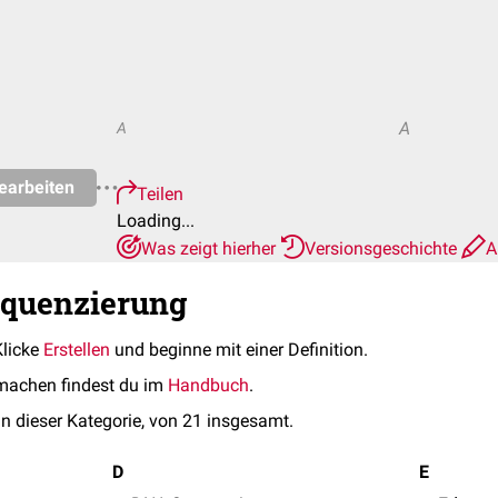
A
A
earbeiten
Teilen
Loading...
Was zeigt hierher
Versionsgeschichte
A
equenzierung
Klicke
Erstellen
und beginne mit einer Definition.
machen findest du im
Handbuch
.
in dieser Kategorie, von 21 insgesamt.
D
E