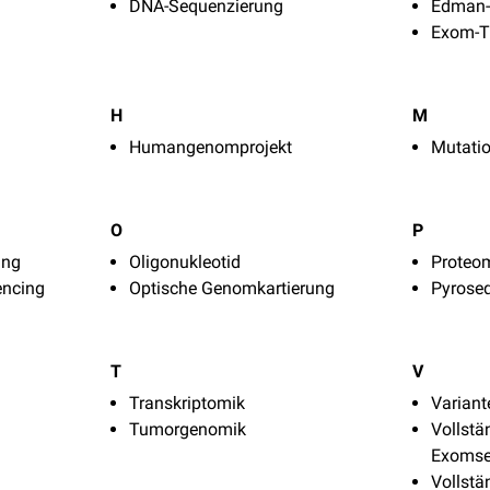
DNA-Sequenzierung
Edman
Exom-T
H
M
Humangenomprojekt
Mutati
O
P
ung
Oligonukleotid
Proteo
encing
Optische Genomkartierung
Pyrose
T
V
Transkriptomik
Variant
Tumorgenomik
Vollstä
Exomse
Vollstä