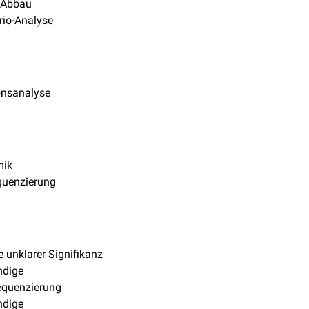
-Abbau
rio-Analyse
onsanalyse
mik
quenzierung
e unklarer Signifikanz
ndige
quenzierung
ndige