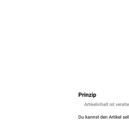
Prinzip
Die WGS beruht auf der 
Artikelinhalt ist veralt
Fragmentation: Zunäc
Du kannst den Artikel se
Adaption: Daraufhin 
binden und so eine DN