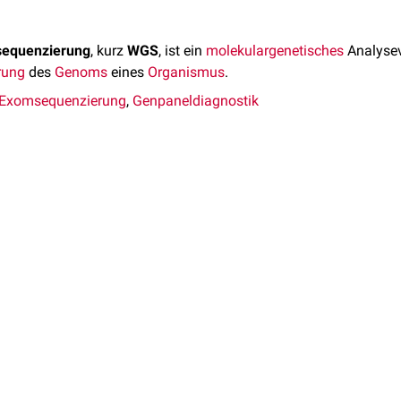
sequenzierung
, kurz
WGS
, ist ein
molekulargenetisches
Analysev
rung
des
Genoms
eines
Organismus
.
e Exomsequenzierung
,
Genpaneldiagnostik