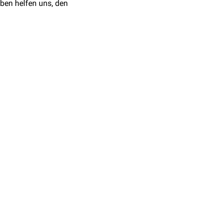
ben helfen uns, den
lge
(
A
,
T
,
C
,
G
) zu
zu machen.