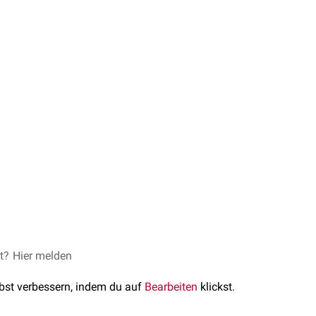
Technologie des
et?
Hier melden
Next Generation Sequencing
und gliedert sich i
hst wird die
DNA
in Fragmente zerlegt, die klein genug sind, u
lbst verbessern, indem du auf
Bearbeiten
klickst.
werden spezifische Adapter-
Oligonukleotide
hinzugefügt, die an
A-Bibliothek erstellt.