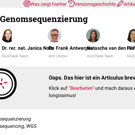
Was zeigt hierher
Versionsgeschichte
Artik
e Genomsequenzierung
Dr. rer. nat. Janica Nolte
Dr. Frank Antwerpes
Natascha van den Höf
Fio
DocCheck Team
Arzt | Ärztin
DocCheck Team
DocC
Oops. Das hier ist ein Articulus br
Klick auf
"Bearbeiten"
und mach daraus e
longissimus!
sequenzierung
sequencing, WGS