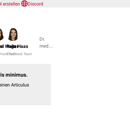
el erstellen
Discord
Dr.
med.
el
na Walter
Inga Haas
Tom
heck Team
DocCheck Team
Kurjak,
Dr. rer.
nat.
evis minimus.
Janica
inen Articulus
Nolte
+ 4