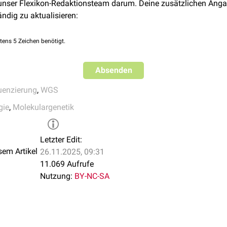
 unser Flexikon-Redaktionsteam darum. Deine zusätzlichen Anga
arkierte DNA wird anschließend sequenziert, um die
Basenabfo
ändig zu aktualisieren:
t den genetischen Code für weitere Analysen
in silico
verfügbar 
ewonnenen Daten werden
bioinformatisch
analysiert.
tens 5 Zeichen benötigt.
Absenden
uenzierung
,
WGS
gie
,
Molekulargenetik
Letzter Edit:
sem Artikel
26.11.2025, 09:31
11.069 Aufrufe
Nutzung:
BY-NC-SA