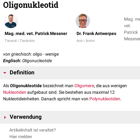
Oligonukleotid
Mag. m
vet.
Patrick
Mag. med. vet. Patrick Messner
Dr. Frank Antwerpes
Messner
Tierarzt | Tierärztin
Arzt | Ärztin
Dr. Fran
Antwer
von griechisch: oligo - wenige
Englisch:
Oligonucleotide
Definition
Als
Oligonukleotide
bezeichnet man
Oligomere
, die aus wenigen
Nukleotiden
aufgebaut sind. Sie bestehen aus maximal 12
Nukleotideinheiten. Danach spricht man von
Polynukleotiden
.
Verwendung
DNA-Oligonukleotide werden in der Sequenzierung nach Sanger
Artikelinhalt ist veraltet?
(
Didesoxymethode
) als Komplementärstrang zum ausgehenden
DNA
-
Hier melden