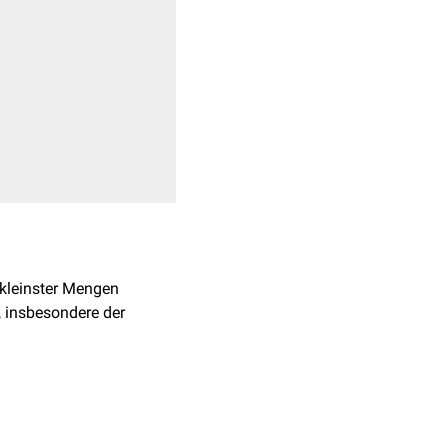
 kleinster Mengen
, insbesondere der
ephalopathien
ist das
ne.