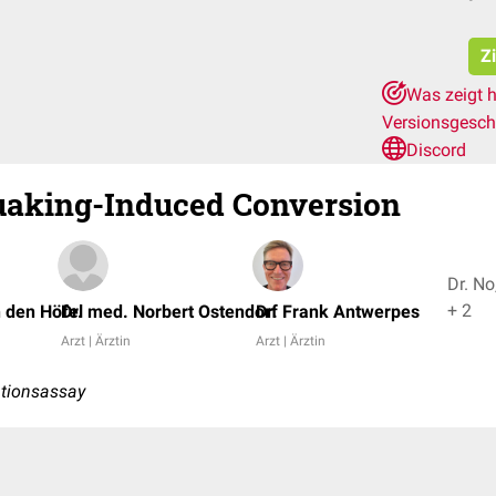
Z
Was zeigt h
Versionsgesch
Discord
uaking-Induced Conversion
Dr. No
+ 2
 den Höfel
Dr. med. Norbert Ostendorf
Dr. Frank Antwerpes
Arzt | Ärztin
Arzt | Ärztin
tionsassay