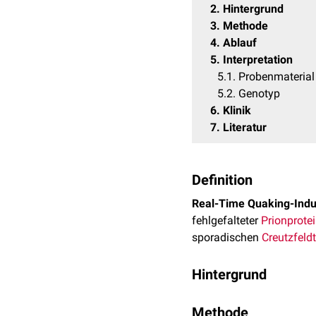
2
Hintergrund
3
Methode
4
Ablauf
5
Interpretation
5.1
Probenmaterial
5.2
Genotyp
6
Klinik
7
Literatur
Definition
Real-Time Quaking-Indu
fehlgefalteter
Prionprote
sporadischen
Creutzfeld
Hintergrund
Das charakteristische
ne
Methode
S
Vorhandensein von PrP