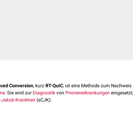
ced Conversion
, kurz
RT-QuIC
, ist eine Methode zum Nachweis
ine
. Sie wird zur
Diagnostik
von
Prionenerkrankungen
eingesetzt
t-Jakob-Krankheit
(sCJK).
uropathologische
Kennzeichen
übertragbarer spongiformer Enz
c
, der
pathologischen
, potentiell-
infektiösen
Form der Prionprotei