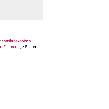
onenmikroskopisch
in
-
Filamente
, z.B. aus
ind wichtige
rm und mechanische
ulare Architektur
len aufgebauten
Kollagen
ng zu überstehen.