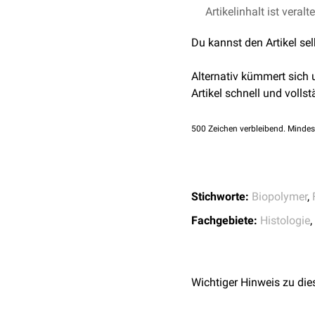
Störungen der Fibrillenb
Artikelinhalt ist veralt
Neurofibrillen
Syndrom
, bei dem die B
Tonofibrillen
Du kannst den Artikel se
Kollagenfibrillen
Ein übersteigerte Fibrill
Von-Ebner-Fibrillen
einer
Alzheimer-Erkrank
Alternativ kümmert sich
Fibrillen
im Gewebe, welch
Artikel schnell und vollst
500
Zeichen verbleibend. Mindes
Stichworte:
Biopolymer
,
Fachgebiete:
Histologie
,
Wichtiger Hinweis zu die