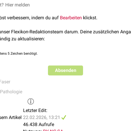
ildung bezeichnet man als
et?
Hier melden
Fibrillopathien
. Die häufigste Fibrillop
ildung von
Fibrillin
gestört ist.
lbst verbessern, indem du auf
Bearbeiten
klickst.
enbildung hat ebenfalls
pathologische
Bedeutung, z.B. im Rahme
ung
. Hier kommt es zur ungesteuerten Ablagerung von
Amyloidfib
 unser Flexikon-Redaktionsteam darum. Deine zusätzlichen Anga
e die Funktion der betroffenen Organe beeinträchtigt.
ändig zu aktualisieren:
tens 5 Zeichen benötigt.
Absenden
Faser
Pathologie
Letzter Edit:
sem Artikel
22.02.2026, 13:21
46.438 Aufrufe