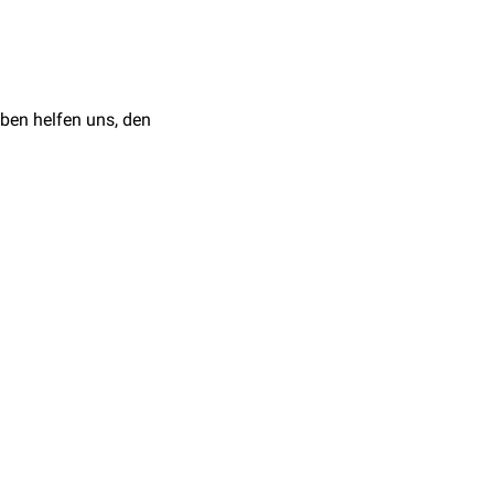
athie ist das
Marfan-
n von
Amyloidosen
oder
rillen
bzw.
Alzheimer-
ben helfen uns, den