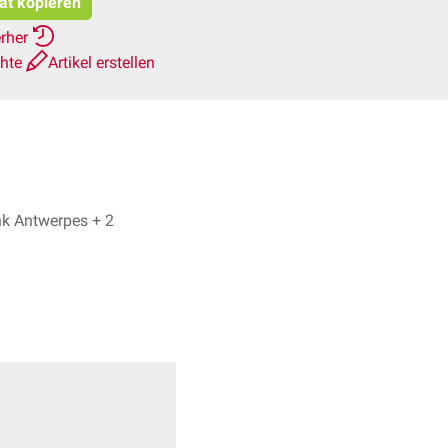
tat kopieren
erher
chte
Artikel erstellen
Dr. No, Dr. Frank Antwerpes + 2