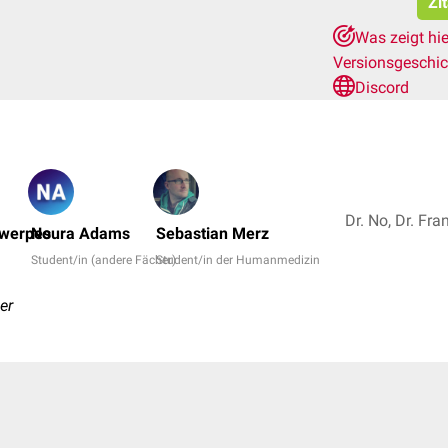
Zi
Was zeigt hi
Versionsgeschi
Discord
twerpes
Noura Adams
Sebastian Merz
Student/in (andere Fächer)
Student/in der Humanmedizin
er