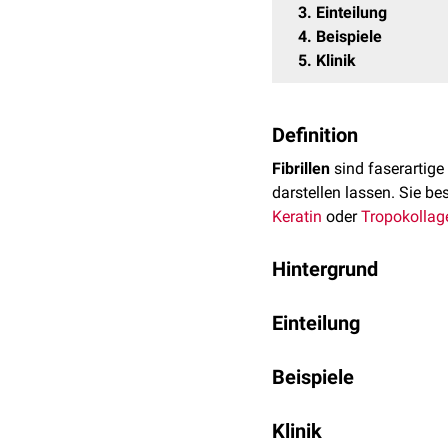
3
Einteilung
4
Beispiele
5
Klinik
Definition
Fibrillen
sind faserartige
darstellen lassen. Sie 
Keratin
oder
Tropokollag
Hintergrund
Fibrillen sind
Biopolymer
Einteilung
Strukturelemente der
Ext
Belastungsfähigkeit von
Nach ihrer Dimension u
Beispiele
Fibrillen verhalten sich n
einzigartige
biomechani
Wichtige Fibrillen des M
Klinik
möglich, in
Bändern
eine
Myofibrillen