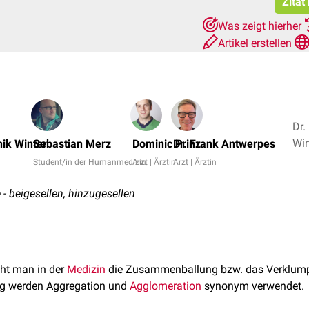
Zitat
Was zeigt hierher
Artikel erstellen
Dr.
nik Winter
Sebastian Merz
Dominic Prinz
Dr. Frank Antwerpes
Student/in der Humanmedizin
Arzt | Ärztin
Arzt | Ärztin
 - beigesellen, hinzugesellen
ht man in der
Medizin
die Zusammenballung bzw. das Verklump
ig werden Aggregation und
Agglomeration
synonym verwendet.