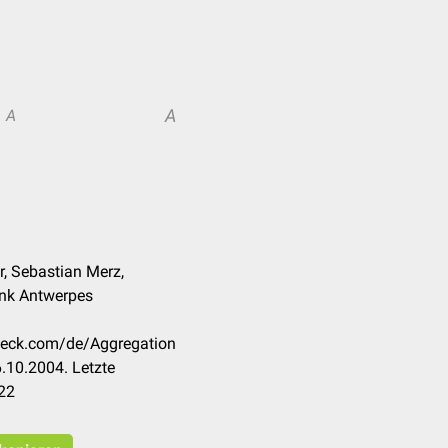
A
A
r, Sebastian Merz,
ank Antwerpes
check.com/de/Aggregation
.10.2004. Letzte
22