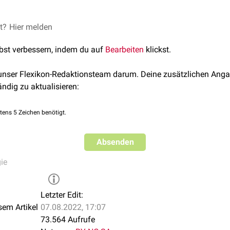
et?
ation
Hier melden
ion
lbst verbessern, indem du auf
Bearbeiten
klickst.
 unser Flexikon-Redaktionsteam darum. Deine zusätzlichen Anga
ändig zu aktualisieren:
tens 5 Zeichen benötigt.
Absenden
ie
Letzter Edit:
sem Artikel
07.08.2022, 17:07
73.564 Aufrufe