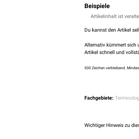
Beispiele
Artikelinhalt ist veralt
Thrombozytenaggreg
Erythrozytenaggregat
Du kannst den Artikel se
Proteinaggregation
DNA-Aggregation
Alternativ kümmert sich
Koagulum
Artikel schnell und vollst
500
Zeichen verbleibend. Mindes
Fachgebiete:
Terminolog
Wichtiger Hinweis zu die