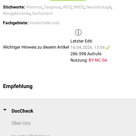
[
2
]
festgestellt werden.
Stichworte:
Atemnot
,
Dyspnoe
,
IRDS
,
NRDS
,
Neonatologie
,
Die Maßnahmen erfolgen unter kontinuierlichem Monitoring mit:
Neugeborenes
,
Surfactant
Pulsoximetrie
Fachgebiete:
Kinderheilkunde
transkutanem
oder
intraarteriellem
Monitoring
der Partialdrücke von
Sauerstoff
und
Kohlendioxid
Blutgasanalysen in regelmäßigen Intervallen
Letzter Edit:
Blutdruckkontrollen
Wichtiger Hinweis zu diesem Artikel
16.04.2026, 13:54
286.598 Aufrufe
Nutzung:
BY-NC-SA
Empfehlung
DocCheck
Über Uns