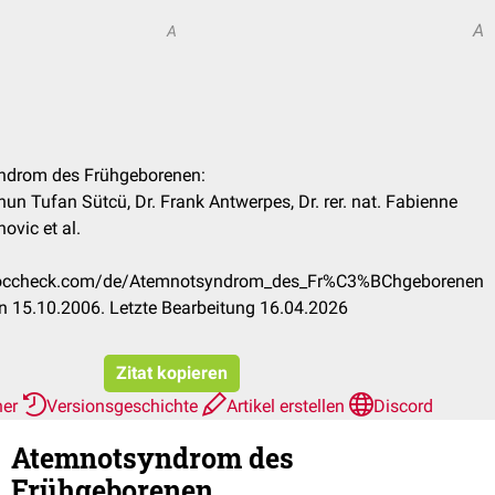
A
A
yndrom des Frühgeborenen:
un Tufan Sütcü, Dr. Frank Antwerpes, Dr. rer. nat. Fabienne
ovic et al.
n.doccheck.com/de/Atemnotsyndrom_des_Fr%C3%BChgeborenen
n 15.10.2006. Letzte Bearbeitung 16.04.2026
Zitat kopieren
her
Versionsgeschichte
Artikel erstellen
Discord
Atemnotsyndrom des
Frühgeborenen