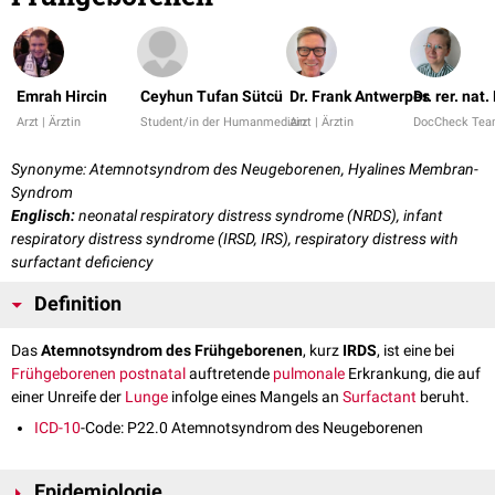
Emrah Hircin
Ceyhun Tufan Sütcü
Dr. Frank Antwerpes
Dr. rer. nat
Arzt | Ärztin
Student/in der Humanmedizin
Arzt | Ärztin
DocCheck Te
Synonyme: Atemnotsyndrom des Neugeborenen, Hyalines Membran-
Syndrom
Englisch:
neonatal respiratory distress syndrome (NRDS), infant
respiratory distress syndrome (IRSD, IRS), respiratory distress with
surfactant deficiency
Definition
Das
Atemnotsyndrom des Frühgeborenen
, kurz
IRDS
, ist eine bei
Frühgeborenen
postnatal
auftretende
pulmonale
Erkrankung, die auf
einer Unreife der
Lunge
infolge eines Mangels an
Surfactant
beruht.
ICD-10
-Code: P22.0 Atemnotsyndrom des Neugeborenen
Epidemiologie