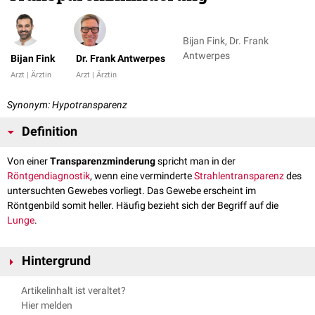
Bijan Fink, Dr. Frank
Antwerpes
Bijan Fink
Dr. Frank Antwerpes
Arzt | Ärztin
Arzt | Ärztin
Synonym: Hypotransparenz
Definition
Von einer
Transparenzminderung
spricht man in der
Röntgendiagnostik
, wenn eine verminderte
Strahlentransparenz
des
untersuchten Gewebes vorliegt. Das Gewebe erscheint im
Röntgenbild somit heller. Häufig bezieht sich der Begriff auf die
Lunge
.
Hintergrund
Eine Transparenzminderung des Lungenparenchyms wird im
Röntgen-
Artikelinhalt ist veraltet?
Thorax
als
Verschattung
, in der
Computertomographie
als
Verdichtung
Hier melden
bezeichnet. Flächige Verschattungen werden in
Konsolidierungen
oder