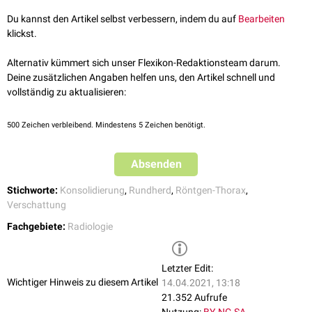
Milchglastrübungen
unterteilt.
Rundherde
sind
fokale
Du kannst den Artikel selbst verbessern, indem du auf
Bearbeiten
Transparenzminderungen. Zu den
extrapulmonalen
Ursachen einer
klickst.
Transparenzminderung zählen
Pleuraergüsse
oder von der Thoraxwand
ausgehende Prozesse (z.B.
Ewing-Sarkom
,
Lipom
oder
Osteomyelitis
der
Alternativ kümmert sich unser Flexikon-Redaktionsteam darum.
Rippen
)
Deine zusätzlichen Angaben helfen uns, den Artikel schnell und
vollständig zu aktualisieren:
500
Zeichen verbleibend. Mindestens 5 Zeichen benötigt.
Absenden
Stichworte:
Konsolidierung
,
Rundherd
,
Röntgen-Thorax
,
Verschattung
Fachgebiete:
Radiologie
Letzter Edit:
Wichtiger Hinweis zu diesem Artikel
14.04.2021, 13:18
21.352 Aufrufe