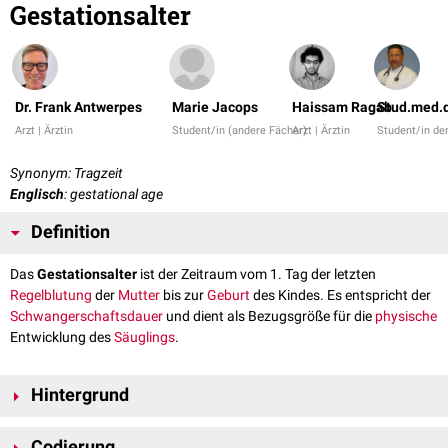
Gestationsalter
Dr. Frank Antwerpes
Marie Jacops
Haissam Ragab
Stud.med.d
Arzt | Ärztin
Student/in (andere Fächer)
Arzt | Ärztin
Student/in de
Synonym: Tragzeit
Englisch
: gestational age
Definition
Das
Gestationsalter
ist der Zeitraum vom 1. Tag der letzten
Regelblutung
der
Mutter
bis zur
Geburt
des Kindes. Es entspricht der
Schwangerschaftsdauer
und dient als Bezugsgröße für die
physische
Entwicklung des
Säuglings
.
Hintergrund
Das normale Gestationsalter beträgt 280 ± 10 Tage. Das Gestationsalter
Codierung