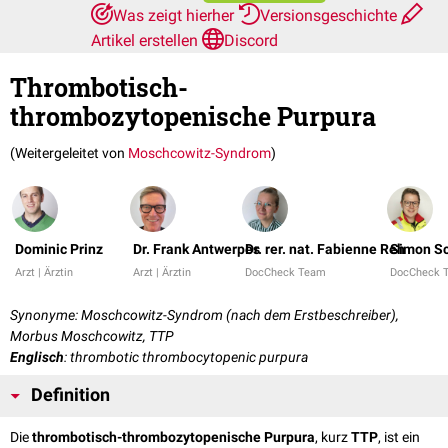
Was zeigt hierher
Versionsgeschichte
Artikel erstellen
Discord
Thrombotisch-
thrombozytopenische Purpura
(Weitergeleitet von
Moschcowitz-Syndrom
)
Dominic Prinz
Dr. Frank Antwerpes
Dr. rer. nat. Fabienne Reh
Simon S
Arzt | Ärztin
Arzt | Ärztin
DocCheck Team
DocCheck 
Synonyme: Moschcowitz-Syndrom (nach dem Erstbeschreiber),
Morbus Moschcowitz, TTP
Englisch
: thrombotic thrombocytopenic purpura
Definition
Die
thrombotisch-thrombozytopenische Purpura
, kurz
TTP
, ist ein