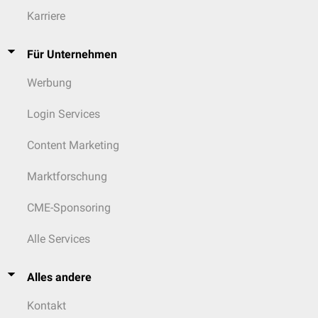
beschrieben, weshalb eine regelmäßige Substitutionstherapie erwogen
INR
< 1,5: (1 Punkt)
–
Karriere
werden sollte.
Positiv (1
ANA
–
Für Unternehmen
Punkt)
Werbung
Login Services
Content Marketing
Marktforschung
CME-Sponsoring
Alle Services
Alles andere
Kontakt