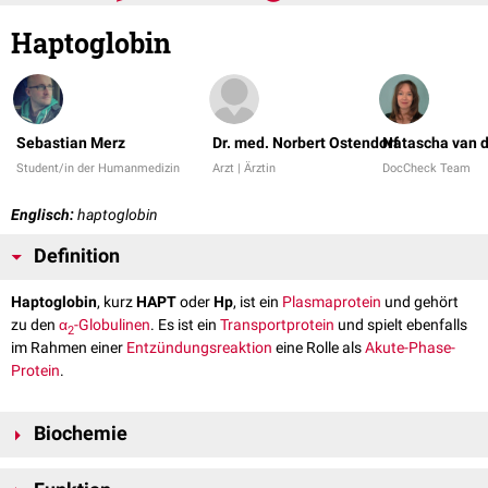
Haptoglobin
Sebastian Merz
Dr. med. Norbert Ostendorf
Natascha van d
Student/in der Humanmedizin
Arzt | Ärztin
DocCheck Team
Englisch:
haptoglobin
Definition
Haptoglobin
, kurz
HAPT
oder
Hp
, ist ein
Plasmaprotein
und gehört
zu den
α
-Globulinen
. Es ist ein
Transportprotein
und spielt ebenfalls
2
im Rahmen einer
Entzündungsreaktion
eine Rolle als
Akute-Phase-
Protein
.
Biochemie
Haptoglobin besteht aus zwei Polypeptidketten, der schweren β-Kette