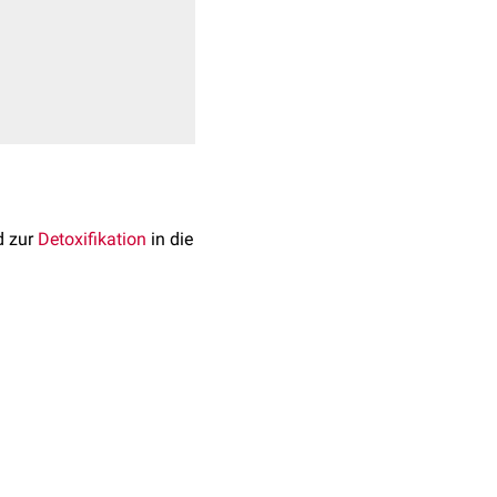
d zur
Detoxifikation
in die
ringerem Maß in
Neuronen
,
nhydratreiche
 weshalb es eine
Reaktionen
in Gang, die