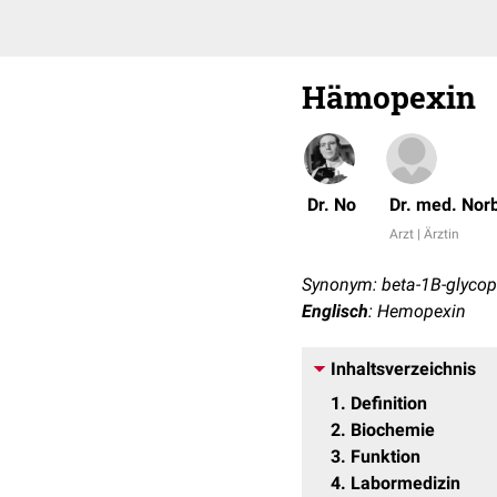
Hämopexin
Dr. No
Dr. med. Nor
Arzt | Ärztin
Synonym: beta-1B-glycop
Englisch
: Hemopexin
Inhaltsverzeichnis
1
Definition
2
Biochemie
3
Funktion
4
Labormedizin