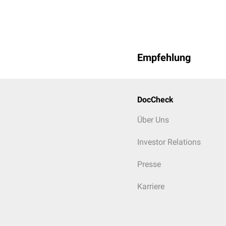
hämolytischer Anämi
Leberparenchymsch
Malabsorptionssynd
Porphyria cutanea ta
Empfehlung
DocCheck
Über Uns
Investor Relations
Presse
Karriere