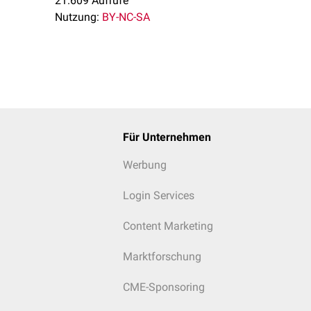
21.609 Aufrufe
e
Nutzung:
BY-NC-SA
äden
romen
rda
Für Unternehmen
Werbung
Login Services
Content Marketing
Marktforschung
CME-Sponsoring