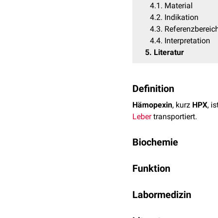
4.1
Material
4.2
Indikation
4.3
Referenzbereic
4.4
Interpretation
5
Literatur
Definition
Hämopexin
, kurz
HPX
, i
Leber
transportiert.
Biochemie
Hämopexin ist ein 60
kD
Funktion
Astrozyten
und
Retinazel
Hämopexin mit der
ß1-Gl
HPX besitzt unter den b
Labormedizin
entscheidende Rolle beim
Häm bildet die zentrale
e
Material