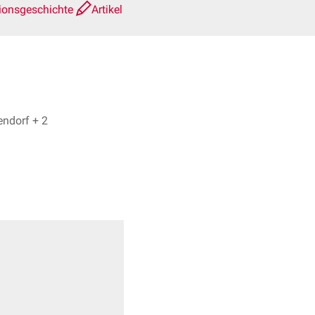
ionsgeschichte
Artikel
Dr. No, Dr. med. Norbert Ostendorf + 2