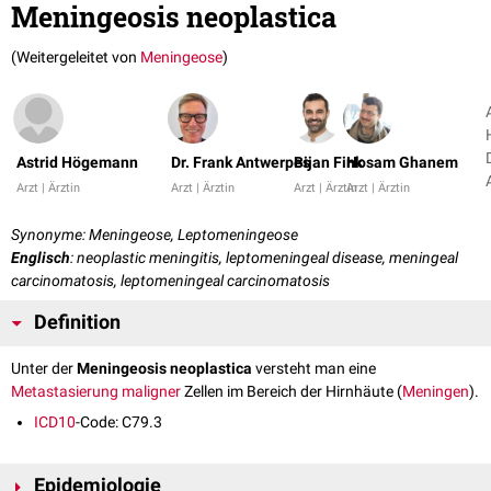
Meningeosis neoplastica
(Weitergeleitet von
Meningeose
)
Astrid Högemann
Dr. Frank Antwerpes
Bijan Fink
Hosam Ghanem
Arzt | Ärztin
Arzt | Ärztin
Arzt | Ärztin
Arzt | Ärztin
Synonyme: Meningeose, Leptomeningeose
Englisch
: neoplastic meningitis, leptomeningeal disease, meningeal
carcinomatosis, leptomeningeal carcinomatosis
Definition
Unter der
Meningeosis neoplastica
versteht man eine
Metastasierung
maligner
Zellen im Bereich der Hirnhäute (
Meningen
).
ICD10
-Code: C79.3
Epidemiologie