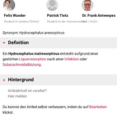
Felix Wunder
Patrick Tietz
Dr. Frank Antwerpes
Student/in (andere Fächer)
Student/in der Humanmedizin
Arzt | Ärztin
Synonym: Hydrocephalus aresorptivus
Definition
Ein
Hydrozephalus malresorptivus
entsteht aufgrund einer
gestörten
Liquorresorption
nach einer
Infektion
oder
Subarachnoidalblutung
.
Hintergrund
Beim Hydrocephalus malresorptivus verkleben die
Artikelinhalt ist veraltet?
liquorrückresorbierenden Membranen, was zu einem
Liquorstau
und
Hier melden
anschließender intrakranieller Druckerhöhung führt. Zu dieser
Hydrozephalusform zählen der
Normaldruckhydrozephalus
und
Du kannst den Artikel selbst verbessern, indem du auf
Bearbeiten
Hydrozephalusformen, die in Folge von Hirnblutungen
klickst.
(posthämorrhagischer Hydrozephalus) oder Hirnhautentzündungen