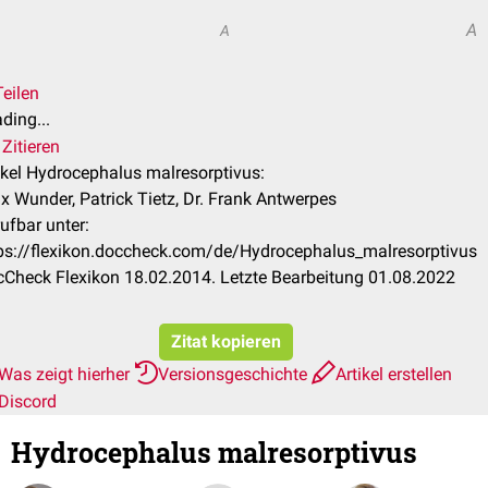
A
A
Teilen
ding...
Zitieren
ikel Hydrocephalus malresorptivus:
ix Wunder, Patrick Tietz, Dr. Frank Antwerpes
ufbar unter:
ps://flexikon.doccheck.com/de/Hydrocephalus_malresorptivus
Check Flexikon 18.02.2014. Letzte Bearbeitung 01.08.2022
Zitat kopieren
Was zeigt hierher
Versionsgeschichte
Artikel erstellen
Discord
Hydrocephalus malresorptivus