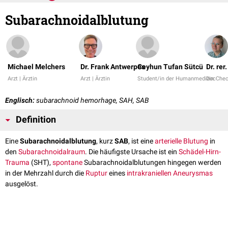
Subarachnoidalblutung
Michael Melchers
Dr. Frank Antwerpes
Ceyhun Tufan Sütcü
Dr. re
Arzt | Ärztin
Arzt | Ärztin
Student/in der Humanmedizin
DocChe
Englisch:
subarachnoid hemorhage, SAH, SAB
Definition
Eine
Subarachnoidalblutung
, kurz
SAB
, ist eine
arterielle
Blutung
in
den
Subarachnoidalraum
. Die häufigste Ursache ist ein
Schädel-Hirn-
Trauma
(SHT),
spontane
Subarachnoidalblutungen hingegen werden
in der Mehrzahl durch die
Ruptur
eines
intrakraniellen
Aneurysmas
ausgelöst.