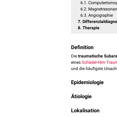
6.1
Computertomog
6.2
Magnetresonan
6.3
Angiographie
7
Differenzialdiagn
8
Therapie
Definition
Die
traumatische Subara
eines
Schädel-Hirn-Trau
und die häufigste Ursach
Epidemiologie
Eine traumatische SAB k
Ätiologie
den meisten Fällen von 
Selten ist sie mit einer
Gl
Eine tSAB entsteht durch
Lokalisation
und
Lazerationen
in den