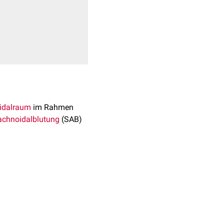
idalraum
im Rahmen
achnoidalblutung
(SAB)
mata vor. Sie wird in
ralhämatomen
begleitet.
bruch von
Kontusionen
utungen des
Plexus