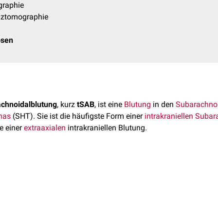
raphie
ztomographie
osen
chnoidalblutung
, kurz
tSAB
, ist eine
Blutung
in den
Subarachno
mas
(SHT). Sie ist die häufigste Form einer
intrakraniellen
Subar
e einer
extraaxialen
intrakraniellen Blutung.
ommt bei den meisten moderaten bis schweren Schädel-Hirn-Trau
anderen Verletzungen wie
Hirnkontusionen
oder
Epi-
bzw.
Subdu
askörperblutung
assoziiert (
Terson-Syndrom
).
 die Verletzung von
kortikalen
Arterien
und
Venen
sowie den Ein
 angrenzenden Subarachnoidalraum. Darüber hinaus können Bl