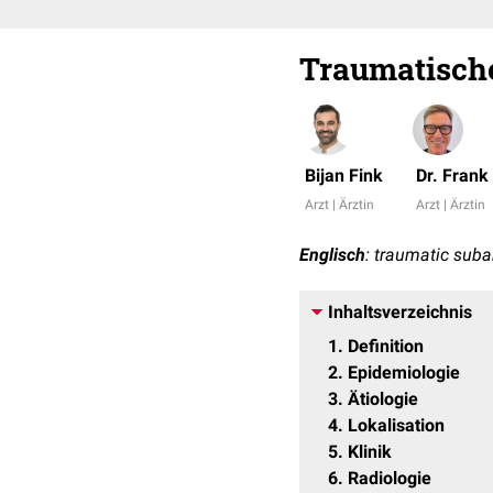
Traumatisch
Bijan Fink
Dr. Fran
Arzt | Ärztin
Arzt | Ärztin
Englisch
: traumatic sub
Inhaltsverzeichnis
1
Definition
2
Epidemiologie
3
Ätiologie
4
Lokalisation
5
Klinik
6
Radiologie