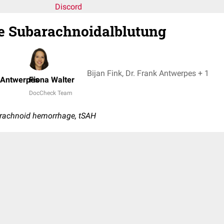
Discord
e Subarachnoidalblutung
Bijan Fink, Dr. Frank Antwerpes + 1
k Antwerpes
Fiona Walter
DocCheck Team
arachnoid hemorrhage, tSAH