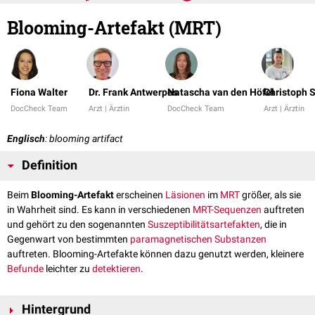
Blooming-Artefakt (MRT)
Fiona Walter
Dr. Frank Antwerpes
Natascha van den Höfel
Christoph 
DocCheck Team
Arzt | Ärztin
DocCheck Team
Arzt | Ärztin
Englisch
: blooming artifact
Definition
Beim
Blooming-Artefakt
erscheinen
Läsionen
im
MRT
größer, als sie
in Wahrheit sind. Es kann in verschiedenen
MRT-Sequenzen
auftreten
und gehört zu den sogenannten
Suszeptibilitätsartefakten
, die in
Gegenwart von bestimmten
paramagnetischen
Substanzen
auftreten. Blooming-Artefakte können dazu genutzt werden, kleinere
Befunde
leichter zu
detektieren
.
Hintergrund