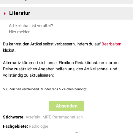
Verschiedene Substanzen können die lokale
magnetische
Umgebung
Literatur
beeinflussen und so zu einem Blooming-Artefakt führen:
Verkalkungen
(z.B.
Neurozystizerkose
)
Radiopedia - Blooming artifact (MRI)
, abgerufen am 13.07.2022
Artikelinhalt ist veraltet?
Metall
(z.B.
traumatische
Fragmente)
Hier melden
Hämosiderin
(z.B.
diffuse axonale Schädigung
, alte
intrazerebrale
Blutung
, oberflächliche
Siderose
)
Du kannst den Artikel selbst verbessern, indem du auf
Bearbeiten
Gas
(z.B. durch
Luftembolie
)
klickst.
Der Begriff Blooming-Artefakt wird auch in der
CT
und bei der
farbkodierten Dopplersonographie
verwendet.
Alternativ kümmert sich unser Flexikon-Redaktionsteam darum.
Deine zusätzlichen Angaben helfen uns, den Artikel schnell und
siehe auch:
Blooming-Artefakt
vollständig zu aktualisieren:
500
Zeichen verbleibend. Mindestens 5 Zeichen benötigt.
Absenden
Stichworte:
Artefakt
,
MRT
,
Paramagnetisch
Fachgebiete:
Radiologie