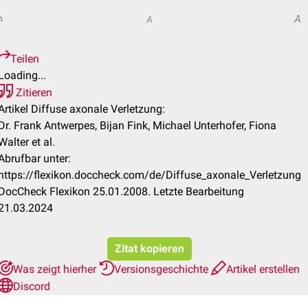
A
A
A
Teilen
Loading...
Zitieren
Artikel Diffuse axonale Verletzung:
Dr. Frank Antwerpes, Bijan Fink, Michael Unterhofer, Fiona
Walter et al.
Abrufbar unter:
https://flexikon.doccheck.com/de/Diffuse_axonale_Verletzung
DocCheck Flexikon 25.01.2008. Letzte Bearbeitung
21.03.2024
Zitat kopieren
Was zeigt hierher
Versionsgeschichte
Artikel erstellen
Discord