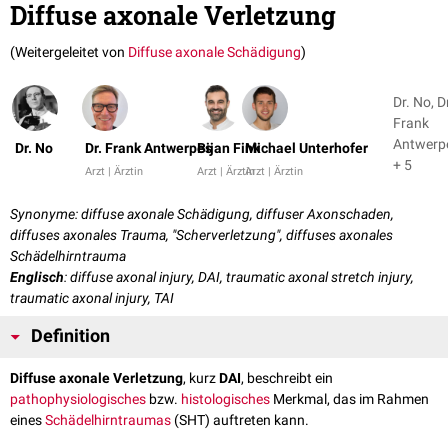
Diffuse axonale Verletzung
(Weitergeleitet von
Diffuse axonale Schädigung
)
Dr. No, D
Frank
Antwerp
Dr. No
Dr. Frank Antwerpes
Bijan Fink
Michael Unterhofer
+ 5
Arzt | Ärztin
Arzt | Ärztin
Arzt | Ärztin
Synonyme: diffuse axonale Schädigung, diffuser Axonschaden,
diffuses axonales Trauma, "Scherverletzung", diffuses axonales
Schädelhirntrauma
Englisch
: diffuse axonal injury, DAI, traumatic axonal stretch injury,
traumatic axonal injury, TAI
Definition
Diffuse axonale Verletzung
, kurz
DAI
, beschreibt ein
pathophysiologisches
bzw.
histologisches
Merkmal, das im Rahmen
eines
Schädelhirntraumas
(SHT) auftreten kann.