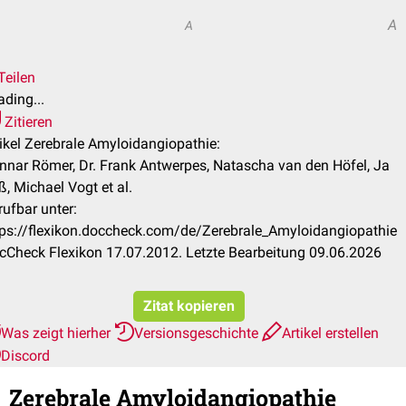
A
A
Teilen
ding...
Zitieren
tikel Zerebrale Amyloidangiopathie:
nnar Römer, Dr. Frank Antwerpes, Natascha van den Höfel, Ja
, Michael Vogt et al.
rufbar unter:
tps://flexikon.doccheck.com/de/Zerebrale_Amyloidangiopathie
cCheck Flexikon 17.07.2012. Letzte Bearbeitung 09.06.2026
Zitat kopieren
Was zeigt hierher
Versionsgeschichte
Artikel erstellen
Discord
Zerebrale Amyloidangiopathie