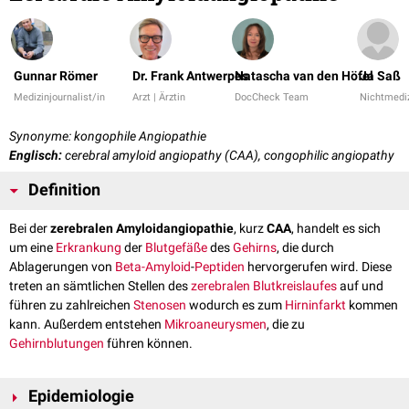
Gunnar Römer
Dr. Frank Antwerpes
Natascha van den Höfel
Ja Saß
Medizinjournalist/in
Arzt | Ärztin
DocCheck Team
Nichtmediz
Synonyme: kongophile Angiopathie
Englisch:
cerebral amyloid angiopathy (CAA), congophilic angiopathy
Definition
Bei der
zerebralen Amyloidangiopathie
, kurz
CAA
, handelt es sich
um eine
Erkrankung
der
Blutgefäße
des
Gehirns
, die durch
Ablagerungen von
Beta-Amyloid
-
Peptiden
hervorgerufen wird. Diese
treten an sämtlichen Stellen des
zerebralen
Blutkreislaufes
auf und
führen zu zahlreichen
Stenosen
wodurch es zum
Hirninfarkt
kommen
kann. Außerdem entstehen
Mikroaneurysmen
, die zu
Gehirnblutungen
führen können.
Epidemiologie