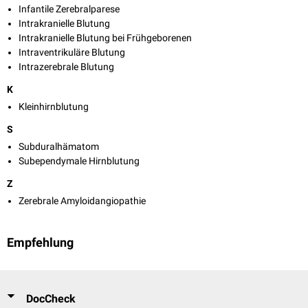
Infantile Zerebralparese
Intrakranielle Blutung
Intrakranielle Blutung bei Frühgeborenen
Intraventrikuläre Blutung
Intrazerebrale Blutung
K
Kleinhirnblutung
S
Subduralhämatom
Subependymale Hirnblutung
Z
Zerebrale Amyloidangiopathie
Empfehlung
DocCheck