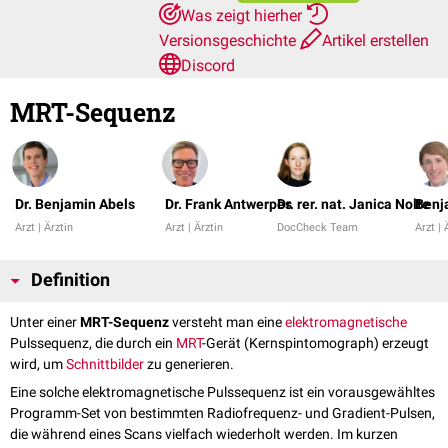
Was zeigt hierher
Versionsgeschichte
Artikel erstellen
Discord
MRT-Sequenz
Dr. Benjamin Abels
Dr. Frank Antwerpes
Dr. rer. nat. Janica Nolte
Benj
Arzt | Ärztin
Arzt | Ärztin
DocCheck Team
Arzt | 
Definition
Unter einer
MRT-Sequenz
versteht man eine
elektromagnetische
Pulssequenz, die durch ein
MRT
-Gerät (Kernspintomograph) erzeugt
wird, um
Schnittbilder
zu generieren.
Eine solche elektromagnetische Pulssequenz ist ein vorausgewähltes
Programm-Set von bestimmten Radiofrequenz- und Gradient-Pulsen,
die während eines Scans vielfach wiederholt werden. Im kurzen