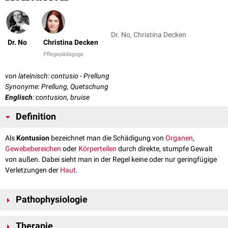
Dr. No, Christina Decken
Dr. No
Christina Decken
Pflegepädagoge
von lateinisch: contusio - Prellung
Synonyme: Prellung, Quetschung
Englisch
: contusion, bruise
Definition
Als
Kontusion
bezeichnet man die Schädigung von
Organen
,
Gewebebereichen
oder
Körperteilen
durch direkte, stumpfe Gewalt
von außen. Dabei sieht man in der Regel keine oder nur geringfügige
Verletzungen der
Haut
.
Pathophysiologie
Die Kontusion führt durch Druck- und Scherkräfte im
Gewebe
zur
Therapie
Zerreißung von Bindegewebsstrukturen (z.B.
Kollagenfasern
). In der