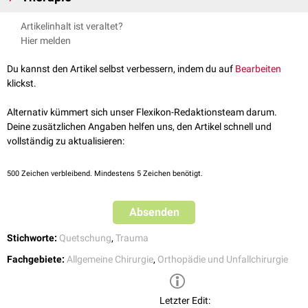
Folge kommt es zur Bildung eines
Ödems
und zur
Extravasation
von
Blut
Leichte Kontusionen können durch Kühlung und Ruhigstellung
Artikelinhalt ist veraltet?
mit Bildung eines
Hämatoms
. Die Schwere des Befundes hängt von der
behandelt werden, wobei die Kühlung so früh wie möglich nach dem
Hier melden
Intensität der Gewalteinwirkung ab.
Schadensereignis einsetzen sollte. Schwere Kontusionen können
irreparable Gewebsschäden hervorrufen und verlangen dann in der
Du kannst den Artikel selbst verbessern, indem du auf
Bearbeiten
Regel eine
chirurgische
Intervention.
klickst.
siehe auch:
Distorsion
,
Luxation
Alternativ kümmert sich unser Flexikon-Redaktionsteam darum.
Deine zusätzlichen Angaben helfen uns, den Artikel schnell und
vollständig zu aktualisieren:
500
Zeichen verbleibend. Mindestens 5 Zeichen benötigt.
Absenden
Stichworte:
Quetschung
,
Trauma
Fachgebiete:
Allgemeine Chirurgie
,
Orthopädie und Unfallchirurgie
Letzter Edit: