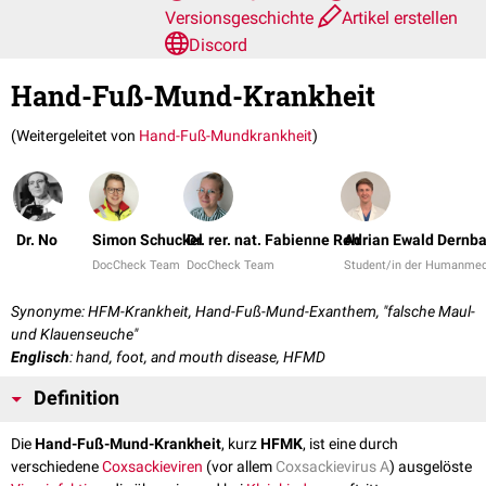
Versionsgeschichte
Artikel erstellen
Discord
Hand-Fuß-Mund-Krankheit
(Weitergeleitet von
Hand-Fuß-Mundkrankheit
)
Dr. No
Simon Schuckel
Dr. rer. nat. Fabienne Reh
Adrian Ewald Dernb
DocCheck Team
DocCheck Team
Student/in der Humanmed
Synonyme: HFM-Krankheit, Hand-Fuß-Mund-Exanthem, "falsche Maul-
und Klauenseuche"
Englisch
: hand, foot, and mouth disease, HFMD
Definition
Die
Hand-Fuß-Mund-Krankheit
, kurz
HFMK
, ist eine durch
verschiedene
Coxsackieviren
(vor allem
Coxsackievirus A
) ausgelöste