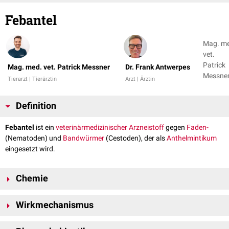
Febantel
Mag. m
vet.
Patrick
Mag. med. vet. Patrick Messner
Dr. Frank Antwerpes
Messner
Tierarzt | Tierärztin
Arzt | Ärztin
Dr. Fran
Antwer
Definition
Febantel
ist ein
veterinärmedizinischer
Arzneistoff
gegen
Faden-
(Nematoden) und
Bandwürmer
(Cestoden), der als
Anthelmintikum
eingesetzt wird.
Chemie
Febantel ist ein
Probenzimidazol
und weist - im Gegensatz zu
Wirkmechanismus
Benzimidazolen
- einen offenen
Imidazolring
auf. Der vollständige
chemische
Name von Febantel lautet Dimethyl-[[2-(2-
Die Wirkung von Febantel basiert wie die anderer Benzimidazole auf der
methoxyacetamido)-4-(phenylthio)-phenyl]-imidocarbonyl]-dicarbamat