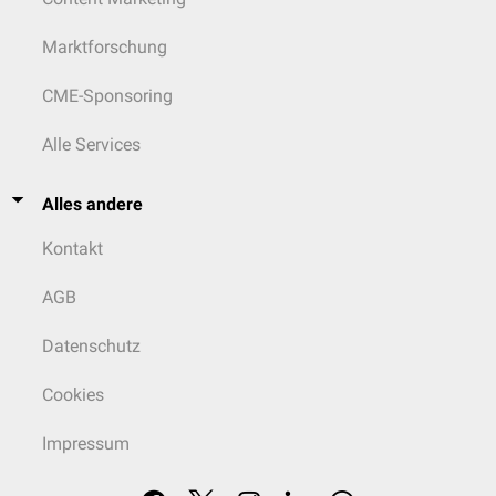
Gastrointestinaltrakt
Ancylostoma caninum
(Nematoden)
Uncinaria stenocephala
Marktforschung
Toxascaris leonina
Ancylostoma ceylanicum
CME-Sponsoring
Gastrointestinaltrakt
Taenia
spp.
(Cestoden)
Dipylidium caninum
Alle Services
Gastrointestaltrakt
Giardia
spp.
Alles andere
(Kokzidien)
Kontakt
Katze
AGB
Trichuris spp.
Gastrointestinaltrakt
Toxocara cati
,
Ancylostoma
sp.
(Nematoden)
Datenschutz
Uncinaria
sp.
Cookies
Impressum