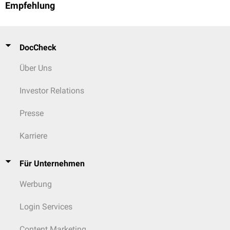
Empfehlung
Oesophagostomum spp.
Chabertia ovis
Gastrointestinaltrakt
Moniezia spp.
DocCheck
(Cestoden)
Über Uns
Respirationsapparat
Dictyocaulus filaria
Investor Relations
Schwein
Presse
Hyostrongylus spp.
Gastrointestinaltrakt
Oesophagostomum spp.
(Nematoden)
Ascaris suum
Karriere
Trichuris suis
Für Unternehmen
Respirationsapparat
Metastrongylus
spp. (teilweise)
Werbung
Hund
Login Services
Trichuris vulpis
Toxocara canis
Content Marketing