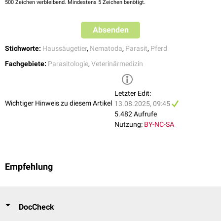
500
Zeichen verbleibend. Mindestens 5 Zeichen benötigt.
p.i. wandern die ersten Weibchen zum Anus (
Präpatenz
).
Absenden
Stichworte:
Haussäugetier
,
Nematoda
,
Parasit
,
Pferd
Fachgebiete:
Parasitologie
,
Veterinärmedizin
Letzter Edit:
Wichtiger Hinweis zu diesem Artikel
13.08.2025, 09:45
5.482 Aufrufe
Nutzung:
BY-NC-SA
Empfehlung
DocCheck