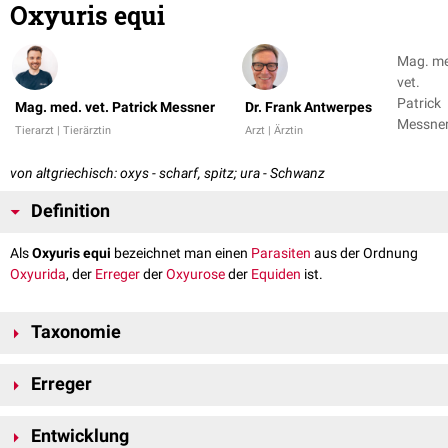
Oxyuris equi
Mag. m
vet.
Patrick
Mag. med. vet. Patrick Messner
Dr. Frank Antwerpes
Messner
Tierarzt | Tierärztin
Arzt | Ärztin
Dr. Fran
Antwer
von altgriechisch: oxys - scharf, spitz; ura - Schwanz
Definition
Als
Oxyuris equi
bezeichnet man einen
Parasiten
aus der Ordnung
Oxyurida
, der
Erreger
der
Oxyurose
der
Equiden
ist.
Taxonomie
Domäne:
Eukaryota
Erreger
Stamm:
Nematoda
Klasse:
Secernentea
Die
adulten
Männchen
sind mit einem
Spiculum
(120 bis 200
µm
lang)
Ordnung: Oxyurida
Entwicklung
ausgestattet und erreichen eine Länge von 0,9 bis 1,2
cm
. Die
Weibchen