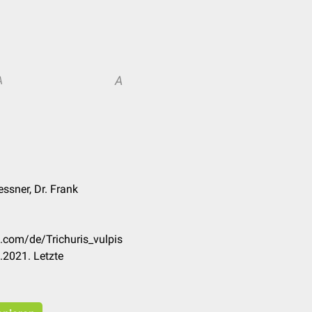
A
A
ssner, Dr. Frank
k.com/de/Trichuris_vulpis
.2021. Letzte