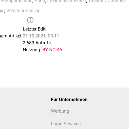
,
Endoparasitose
,
Hund
,
Infektionskrankheit
,
Trichuris
,
Zoonose
gie
,
Veterinärmedizin
Letzter Edit:
sem Artikel
21.10.2021, 08:11
2.683 Aufrufe
Nutzung:
BY-NC-SA
Für Unternehmen
Werbung
Login Services