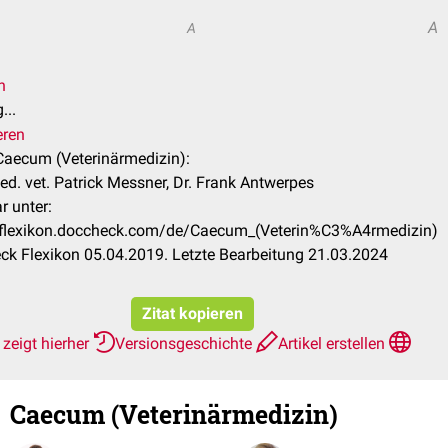
A
A
n
...
eren
 Caecum (Veterinärmedizin):
d. vet. Patrick Messner, Dr. Frank Antwerpes
r unter:
//flexikon.doccheck.com/de/Caecum_(Veterin%C3%A4rmedizin)
k Flexikon 05.04.2019. Letzte Bearbeitung 21.03.2024
Zitat kopieren
zeigt hierher
Versionsgeschichte
Artikel erstellen
Caecum (Veterinärmedizin)