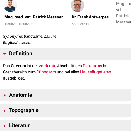
Mag. m
vet.
Patrick
Mag. med. vet. Patrick Messner
Dr. Frank Antwerpes
Messner
Tierarzt | Tierärztin
Arzt | Ärztin
Dr. Fran
Antwer
Synonyme: Blinddarm, Zäkum
Englisch:
cecum
Definition
Das
Caecum
ist der
vorderste
Abschnitt des
Dickdarms
im
Grenzbereich zum
Dünndarm
und bei allen
Haussäugetieren
ausgebildet.
Anatomie
Das Caecum ist der blind endende Abschnitt des Dickdarms, dessen
Topographie
Grenze zum
Ileum
durch die Einmündung des
Ostium ileale
(mit
Ausnahme beim
Pferd
) markiert wird.
Beim
Hund
, bei der
Katze
und beim
Wiederkäuer
liegt das Caecum rechts
Literatur
in der
Bauchhöhle
. Einzig beim
Schwein
befindet sich das Caecum links
Tierartliche Unterschiede