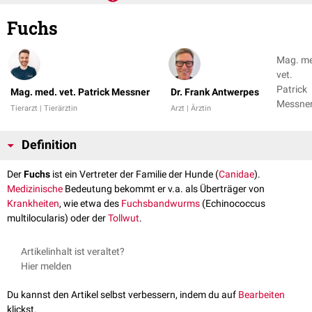
Fuchs
Mag. m
vet.
Patrick
Mag. med. vet. Patrick Messner
Dr. Frank Antwerpes
Messner
Tierarzt | Tierärztin
Arzt | Ärztin
Dr. Fran
Antwer
Definition
Der
Fuchs
ist ein Vertreter der Familie der Hunde (
Canidae
).
Medizinische
Bedeutung bekommt er v.a. als Überträger von
Krankheiten
, wie etwa des
Fuchsbandwurms
(Echinococcus
multilocularis) oder der
Tollwut
.
Artikelinhalt ist veraltet?
Hier melden
Du kannst den Artikel selbst verbessern, indem du auf
Bearbeiten
klickst.