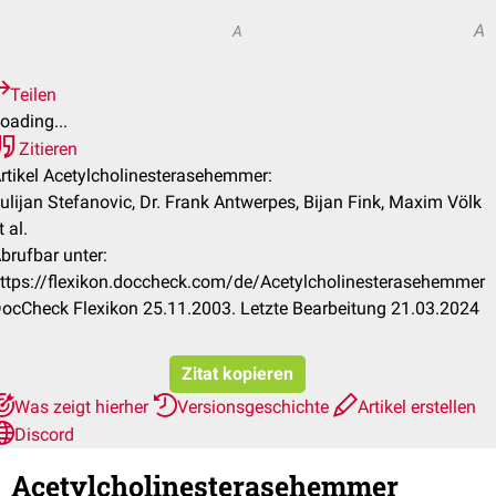
A
A
Teilen
oading...
Zitieren
rtikel Acetylcholinesterasehemmer:
ulijan Stefanovic, Dr. Frank Antwerpes, Bijan Fink, Maxim Völk
t al.
brufbar unter:
ttps://flexikon.doccheck.com/de/Acetylcholinesterasehemmer
ocCheck Flexikon 25.11.2003. Letzte Bearbeitung 21.03.2024
Zitat kopieren
Was zeigt hierher
Versionsgeschichte
Artikel erstellen
Discord
Acetylcholinesterasehemmer