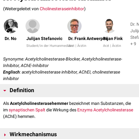
(Weitergeleitet von
Cholinesteraseinhibitor
)
Dr. 
Juli
Stef
Dr. No
Julijan Stefanovic
Dr. Frank Antwerpes
Bijan Fink
+ 9
Student/in der Humanmedizin
Arzt | Ärztin
Arzt | Ärztin
Synonyme: Acetylcholinesterase-Blocker, Acetylcholinesterase-
Inhibitor, AChE-Inhibitor
Englisch
: acetylcholinesterase inhibitor, AChEI, cholinesterase
inhibitor
Definition
Als
Acetylcholinesterasehemmer
bezeichnet man Substanzen, die
im
synaptischen Spalt
die Wirkung des
Enzyms
Acetylcholinesterase
(AChE) hemmen.
Wirkmechanismus