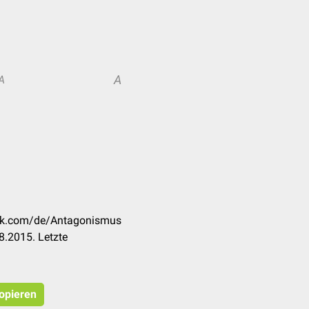
A
A
eck.com/de/Antagonismus
8.2015. Letzte
kopieren