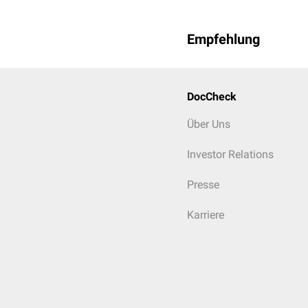
Empfehlung
DocCheck
Über Uns
Investor Relations
Presse
Karriere