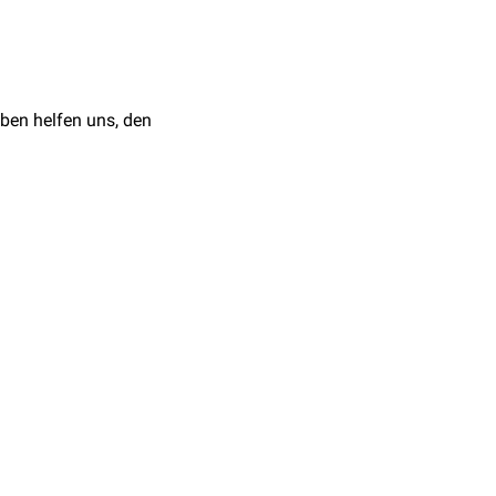
gen auf:
 ein
Gelenk
wirken, z.B.
irkung einer anderen
ben helfen uns, den
sten
.
ion
gegenüberliegt, einen