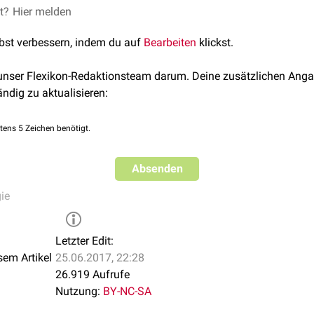
taucht der Begriff des Antagonismus in mehreren Zusammenhän
et?
Hier melden
ht man von Antagonismus, wenn zwei Muskeln gegensinnig auf
lbst verbessern, indem du auf
Bearbeiten
klickst.
euger
.
spricht man von einem Antagonismus, wenn ein Wirkstoff die W
 unser Flexikon-Redaktionsteam darum. Deine zusätzlichen Anga
biologischen Struktur aufhebt oder hemmt, z.B.
Calciumantagoni
ändig zu aktualisieren:
nnt man den Zahn, der einem bestimmten Zahn bei der
Okklus
tens 5 Zeichen benötigt.
Absenden
ie
Letzter Edit:
sem Artikel
25.06.2017, 22:28
26.919 Aufrufe
Nutzung:
BY-NC-SA