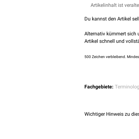
Im Bereich der Medizin 
Artikelinhalt ist veralt
In der
Anatomie
spric
Du kannst den Artikel se
ein
Strecker
und ein
B
In der
Pharmakologie
Alternativ kümmert sich
Substanz oder einer 
Artikel schnell und vollst
In der
Zahnmedizin
ne
Antagonisten.
500
Zeichen verbleibend. Mindes
Fachgebiete:
Terminolog
Wichtiger Hinweis zu die