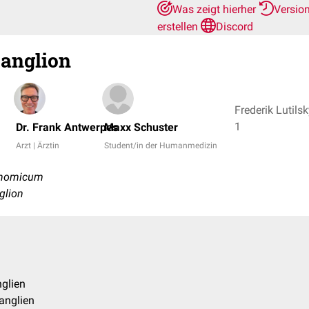
Was zeigt hierher
Versio
erstellen
Discord
anglion
Frederik Lutilsk
1
Dr. Frank Antwerpes
Maxx Schuster
Arzt | Ärztin
Student/in der Humanmedizin
onomicum
glion
glien
anglien