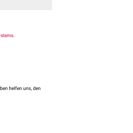
ystems
.
ben helfen uns, den
oder Ganglia trunci
zstrangganglien erhalten
ur
von
Blutgefäßen
und