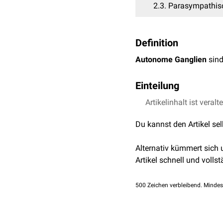
2.3
Parasympathis
Definition
Autonome Ganglien
sind
Einteilung
Autonome Ganglien lassen
Artikelinhalt ist veralt
Sympathische Gangli
Du kannst den Artikel se
Grenzstranggangl
Prävertebrale Gan
Alternativ kümmert sich
Parasympathische Ga
Artikel schnell und vollst
Grenzstrangganglien
500
Zeichen verbleibend. Mindes
Die sympathischen Gang
sympathici bezeichnet. Si
von sympathischen
Neur