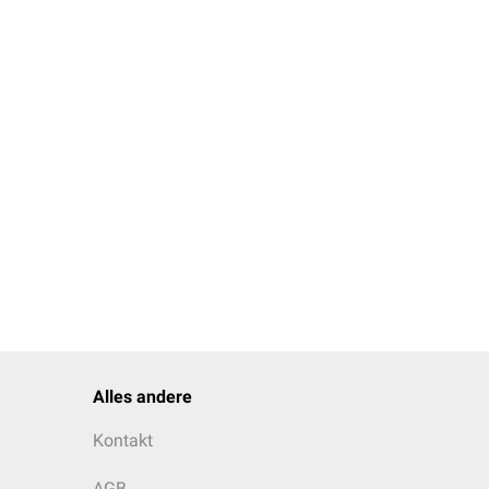
en Fasern verlassen den
er Grenzstrangganglien
icans griseus
, der
lorganen.
der Nähe der großen
n, allerdings ohne dort
prävertebralen Ganglion
Alles andere
wiegend um kleinere,
Kontakt
athischen Fasern auf
n nur im Kopfbereich.
AGB