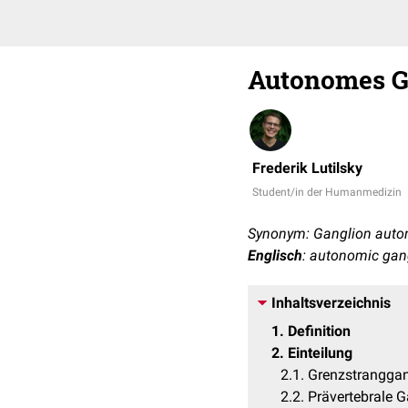
Autonomes G
Frederik Lutilsky
Student/in der Humanmedizin
Synonym: Ganglion aut
Englisch
: autonomic gan
Inhaltsverzeichnis
1
Definition
2
Einteilung
2.1
Grenzstranggan
2.2
Prävertebrale G