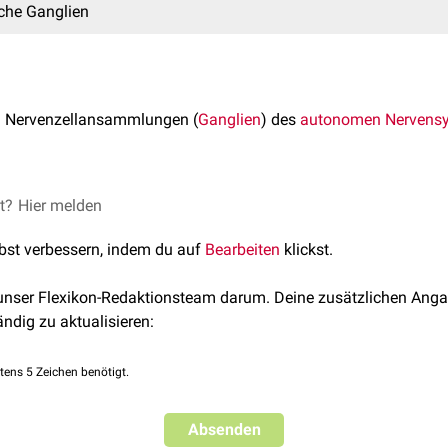
che Ganglien
 Nervenzellansammlungen (
Ganglien
) des
autonomen Nervens
 sich grob in zwei Gruppen einteilen:
et?
Hier melden
en
(Ganglia sympathica), weiter unterteilt in
lbst verbessern, indem du auf
Bearbeiten
klickst.
ien
glien
 unser Flexikon-Redaktionsteam darum. Deine zusätzlichen Anga
nglien
(Ganglia parasympathica)
ändig zu aktualisieren:
tens 5 Zeichen benötigt.
lien des
Grenzstrangs
werden auch als paravertebrale Ganglien 
e liegen vertikal angeordnet beidseits der
Wirbelsäule
. Die Gren
Absenden
onen
im Rückenmark Fasern mit denen u.a. die
glatte Muskulat