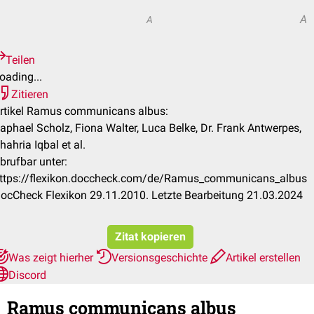
A
A
Teilen
oading...
Zitieren
rtikel Ramus communicans albus:
aphael Scholz, Fiona Walter, Luca Belke, Dr. Frank Antwerpes,
hahria Iqbal et al.
brufbar unter:
ttps://flexikon.doccheck.com/de/Ramus_communicans_albus
ocCheck Flexikon 29.11.2010. Letzte Bearbeitung 21.03.2024
Zitat kopieren
Was zeigt hierher
Versionsgeschichte
Artikel erstellen
Discord
Ramus communicans albus