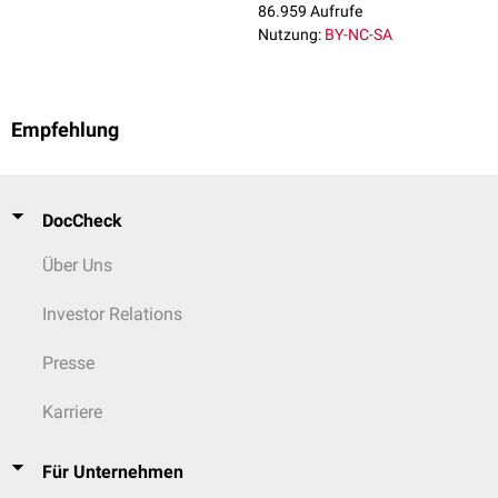
86.959 Aufrufe
von L2 stammen aus den Rami communicantes albi aus den Segmenten
Nutzung:
BY-NC-SA
Th1 bis L2. Oberhalb und unterhalb von Th1 bis L2 findet man deshalb
nur Rami communicantes grisei.
Empfehlung
DocCheck
Über Uns
Investor Relations
Presse
Karriere
Für Unternehmen