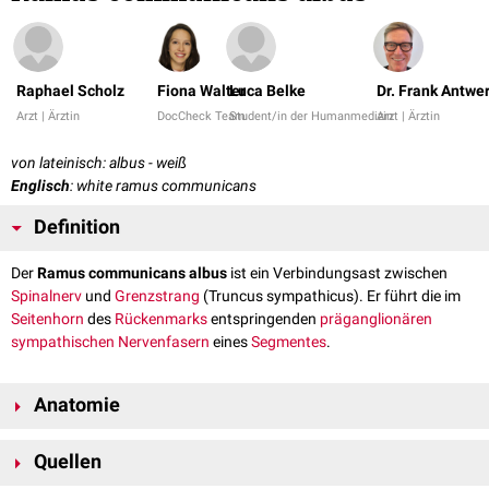
Raphael Scholz
Fiona Walter
Luca Belke
Dr. Frank Antwe
Arzt | Ärztin
DocCheck Team
Student/in der Humanmedizin
Arzt | Ärztin
von lateinisch: albus - weiß
Englisch
: white ramus communicans
Definition
Der
Ramus communicans albus
ist ein Verbindungsast zwischen
Spinalnerv
und
Grenzstrang
(Truncus sympathicus). Er führt die im
Seitenhorn
des
Rückenmarks
entspringenden
präganglionären
sympathischen
Nervenfasern
eines
Segmentes
.
Anatomie
Der Ramus communicans albus enthält
myelinisierte
und nicht-
Quellen
myelinisierte Fasern, die
viszeromotorische
und
viszerosensible
Aufgaben haben. Die myelinisierten Fasern geben dem Nervenast