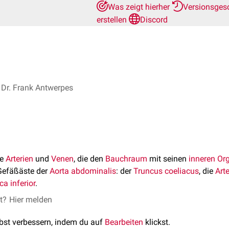
Was zeigt hierher
Versionsges
erstellen
Discord
Dr. Frank Antwerpes
ie
Arterien
und
Venen
, die den
Bauchraum
mit seinen
inneren Or
 Gefäßäste der
Aorta abdominalis
: der
Truncus coeliacus
, die
Art
ca inferior
.
et?
Hier melden
lbst verbessern, indem du auf
Bearbeiten
klickst.