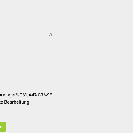
A
e/Bauchgef%C3%A4%C3%9F
te Bearbeitung
en