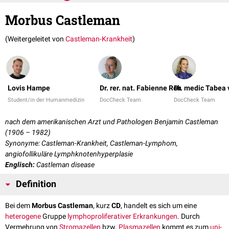
Morbus Castleman
(Weitergeleitet von
Castleman-Krankheit
)
Lovis Hampe
Dr. rer. nat. Fabienne Reh
Dr. medic Tabea
Student/in der Humanmedizin
DocCheck Team
DocCheck Team
nach dem amerikanischen Arzt und Pathologen Benjamin Castleman
(1906 – 1982)
Synonyme: Castleman-Krankheit, Castleman-Lymphom,
angiofollikuläre Lymphknotenhyperplasie
Englisch:
Castleman disease
Definition
Bei dem
Morbus Castleman
, kurz
CD
, handelt es sich um eine
heterogene
Gruppe
lymphoproliferativer Erkrankungen
. Durch
Vermehrung von
Stromazellen
bzw.
Plasmazellen
kommt es zum
uni-