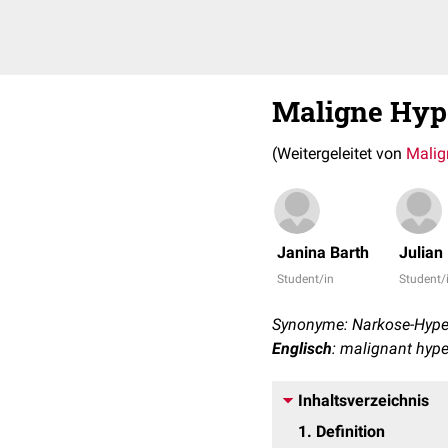
Maligne Hyp
(Weitergeleitet von
Malig
Janina Barth
Julian
Student/in
Student/
Synonyme: Narkose-Hyper
Englisch
: malignant hyp
Inhaltsverzeichnis
1
Definition