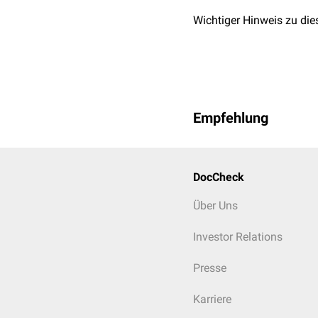
Sekundärmaßnahmen
Wichtiger Hinweis zu die
erweitertes Monitorin
Kühlung
(extern und 
Volumensubstitution
Ausgleich der Azidose
engmaschige
Laborko
Empfehlung
intensivmedizinische
ggf. niedrigdosiert
He
DocCheck
Über Uns
Investor Relations
Presse
Karriere