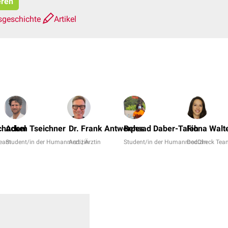
eren
sgeschichte
Artikel
chuckel
Adam Tseichner
Dr. Frank Antwerpes
Behsad Daber-Taleh
Fiona Walt
Team
Student/in der Humanmedizin
Arzt | Ärztin
Student/in der Humanmedizin
DocCheck Tea