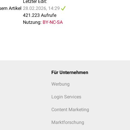
Letzter Edit:
sem Artikel
28.02.2026, 14:29
421.223 Aufrufe
g (
invasive Blutdruckmessung
,
zentraler Venenkatheter
,
Blasenka
Nutzung:
BY-NC-SA
z.B. durch gekühlte
Infusionen
)
 und
forcierte Diurese
, ggf. mit
Diuretikagabe
(z.B.
Furosemid
)
 (z.B.
Natriumbicarbonat
oder
TRIS-Puffer
)
ntrollen
Überwachung für mindestens 24 Stunden
parin
(
Prophylaxe
der disseminierten intravasalen Gerinnung)
Für Unternehmen
Werbung
Login Services
Content Marketing
Marktforschung