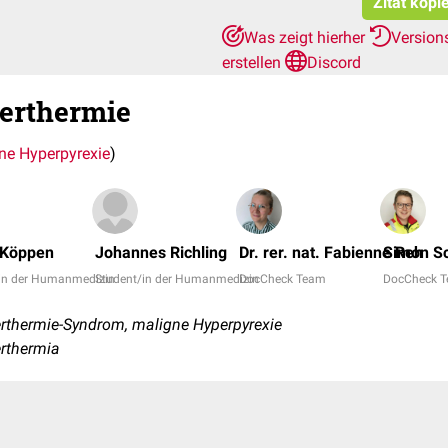
Zitat kopi
Was zeigt hierher
Version
erstellen
Discord
erthermie
ne Hyperpyrexie
)
 Köppen
Johannes Richling
Dr. rer. nat. Fabienne Reh
Simon S
in der Humanmedizin
Student/in der Humanmedizin
DocCheck Team
DocCheck 
thermie-Syndrom, maligne Hyperpyrexie
erthermia