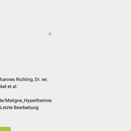
A
annes Richling, Dr. rer.
el et al.
/de/Maligne_Hyperthermie
Letzte Bearbeitung